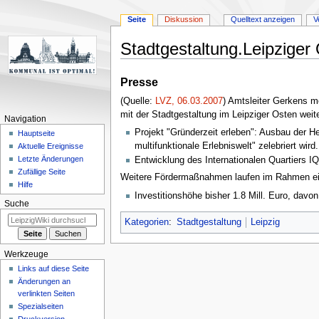
Seite
Diskussion
Quelltext anzeigen
V
Stadtgestaltung.Leipziger
Zur
Zur
Presse
Navigation
Suche
(Quelle:
LVZ, 06.03.2007
) Amtsleiter Gerkens m
springen
springen
mit der Stadtgestaltung im Leipziger Osten wei
Navigation
Projekt "Gründerzeit erleben": Ausbau der H
Hauptseite
multifunktionale Erlebniswelt" zelebriert wi
Aktuelle Ereignisse
Letzte Änderungen
Entwicklung des Internationalen Quartiers I
Zufällige Seite
Weitere Fördermaßnahmen laufen im Rahmen eine
Hilfe
Investitionshöhe bisher 1.8 Mill. Euro, davo
Suche
Kategorien
:
Stadtgestaltung
Leipzig
Werkzeuge
Links auf diese Seite
Änderungen an
verlinkten Seiten
Spezialseiten