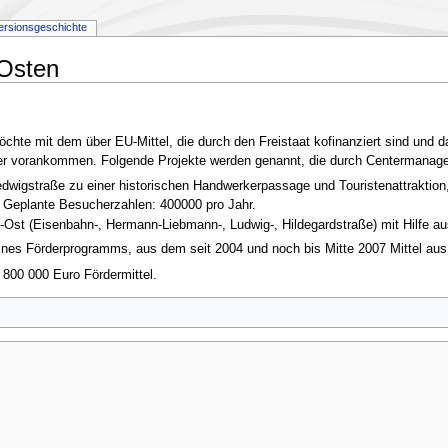
ersionsgeschichte
 Osten
öchte mit dem über EU-Mittel, die durch den Freistaat kofinanziert sind 
ter vorankommen. Folgende Projekte werden genannt, die durch Centermanager
edwigstraße zu einer historischen Handwerkerpassage und Touristenattraktion,
rd. Geplante Besucherzahlen: 400000 pro Jahr.
Q-Ost (Eisenbahn-, Hermann-Liebmann-, Ludwig-, Hildegardstraße) mit Hilfe a
s Förderprogramms, aus dem seit 2004 und noch bis Mitte 2007 Mittel aus 
n 800 000 Euro Fördermittel.