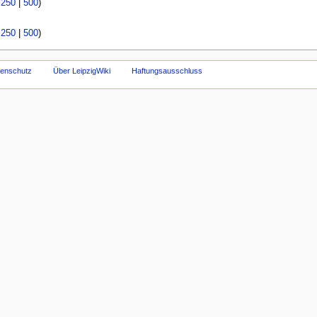
|
250
|
500
)
|
250
|
500
)
tenschutz
Über LeipzigWiki
Haftungsausschluss