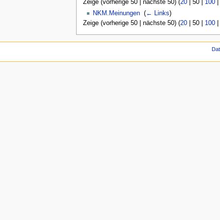
Zeige (
vorherige 50
|
nächste 50
) (
20
|
50
|
100
NKM.Meinungen
‎
(
← Links
)
Zeige (
vorherige 50
|
nächste 50
) (
20
|
50
|
100
Da