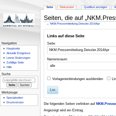
Seite
Diskussion
Quelltext anzeigen
V
Seiten, die auf „NKM.Press
←
NKM.Pressemitteilung.Deissler.2014Apr
Zur
Zur
Links auf diese Seite
Navigation
Suche
springen
springen
Seite:
Navigation
Hauptseite
Aktuelle Ereignisse
Letzte Änderungen
Namensraum:
Zufällige Seite
alle
Hilfe
Suche
Vorlageneinbindungen ausblenden
Li
Los
Werkzeuge
Spezialseiten
Druckversion
Die folgenden Seiten verlinken auf
NKM.Pressem
Angezeigt wird ein Eintrag.