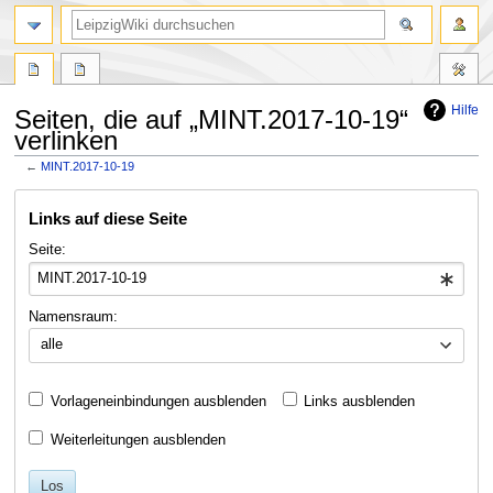
Hilfe
Seiten, die auf „MINT.2017-10-19“
verlinken
←
MINT.2017-10-19
Zur
Zur
Links auf diese Seite
Navigation
Suche
springen
springen
Seite:
Namensraum:
alle
Vorlageneinbindungen ausblenden
Links ausblenden
Weiterleitungen ausblenden
Los