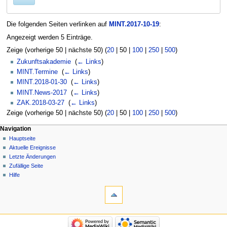
Die folgenden Seiten verlinken auf
MINT.2017-10-19
:
Angezeigt werden 5 Einträge.
Zeige (
vorherige 50
|
nächste 50
) (
20
|
50
|
100
|
250
|
500
)
Zukunftsakademie
‎
(
← Links
)
MINT.Termine
‎
(
← Links
)
MINT.2018-01-30
‎
(
← Links
)
MINT.News-2017
‎
(
← Links
)
ZAK.2018-03-27
‎
(
← Links
)
Zeige (
vorherige 50
|
nächste 50
) (
20
|
50
|
100
|
250
|
500
)
Navigation
Hauptseite
Aktuelle Ereignisse
Letzte Änderungen
Zufällige Seite
Hilfe