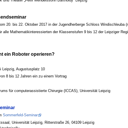
ik und Theater „Felix Mendelssohn Bartholdy“ Leipzig
nendseminar
20. bis 22. Oktober 2017 in der Jugendherberge Schloss Windischleuba (na
 alle Mathematikinteressierten der Klassenstufen 9 bis 12 der Leipziger Regi
rnt ein Roboter operieren?
 Leipzig, Augustusplatz 10
von 8 bis 12 Jahren ein zu einem Vortrag
ms für computerassistierte Chirurgie (ICCAS), Universität Leipzig
eminar
um
Sommerfeld-Seminar
saal, Universität Leipzig, Ritterstraße 26, 04109 Leipzig