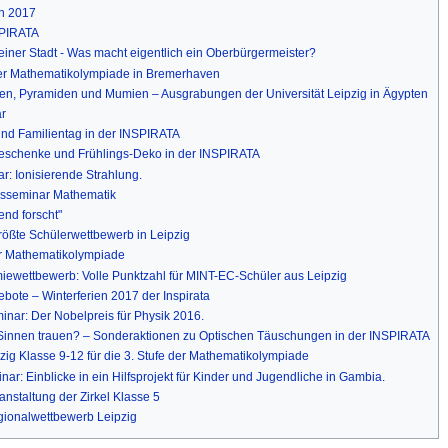
n 2017
SPIRATA
einer Stadt - Was macht eigentlich ein Oberbürgermeister?
 der Mathematikolympiade in Bremerhaven
onen, Pyramiden und Mumien – Ausgrabungen der Universität Leipzig in Ägypten
r
- und Familientag in der INSPIRATA
-Geschenke und Frühlings-Deko in der INSPIRATA
: Ionisierende Strahlung.
esseminar Mathematik
nd forscht"
größte Schülerwettbewerb in Leipzig
er Mathematikolympiade
miewettbewerb: Volle Punktzahl für MINT-EC-Schüler aus Leipzig
bote – Winterferien 2017 der Inspirata
nar: Der Nobelpreis für Physik 2016.
 Sinnen trauen? – Sonderaktionen zu Optischen Täuschungen in der INSPIRATA
ig Klasse 9-12 für die 3. Stufe der Mathematikolympiade
r: Einblicke in ein Hilfsprojekt für Kinder und Jugendliche in Gambia.
nstaltung der Zirkel Klasse 5
egionalwettbewerb Leipzig