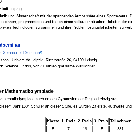
8
tadt Leipzig.
nik und Wissenschaft mit der spannenden Atmosphäre eines Sportevents. Die
anen, programmieren und testen einen vollautomatischen Roboter, der eine k
mplexen Technologien zu sammeln und ihre Problemlösungsfähigkeiten zu verb
dseminar
um
Sommerfeld-Seminar
aal, Universität Leipzig, Ritterstraße 26, 04109 Leipzig
 Science Fiction, vor 70 Jahren grausame Wirklichkeit
der Mathematikolympiade
athematikolympiade auch an den Gymnasien der Region Leipzig statt.
 diesem Jahr 1304 Schüler an dieser Stufe, es wurden 23 erste, 40 zweite un
Klasse
1. Preis
2. Preis
3. Preis
Teilnehmer
5
7
16
15
381