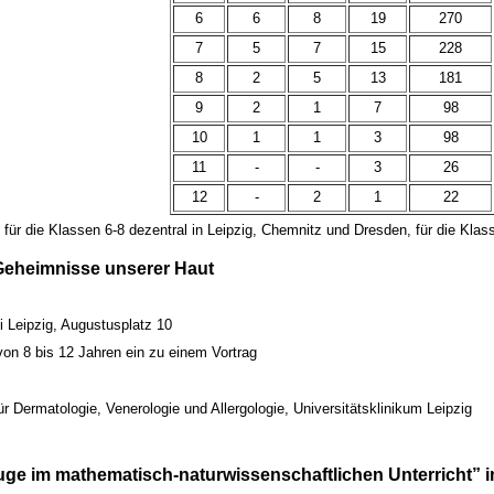
6
6
8
19
270
7
5
7
15
228
8
2
5
13
181
9
2
1
7
98
10
1
1
3
98
11
-
-
3
26
12
-
2
1
22
für die Klassen 6-8 dezentral in Leipzig, Chemnitz und Dresden, für die Klass
 Geheimnisse unserer Haut
 Leipzig, Augustusplatz 10
von 8 bis 12 Jahren ein zu einem Vortrag
für Dermatologie, Venerologie und Allergologie, Universitätsklinikum Leipzig
uge im mathematisch-naturwissenschaftlichen Unterricht” in