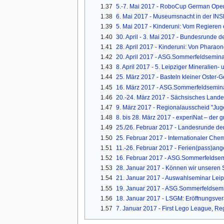
1.37
5.-7. Mai 2017 - RoboCup German Ope
1.38
6. Mai 2017 - Museumsnacht in der IN
1.39
5. Mai 2017 - Kinderuni: Vom Regieren 
1.40
30. April - 3. Mai 2017 - Bundesrunde
1.41
28. April 2017 - Kinderuni: Von Phara
1.42
20. April 2017 - ASG.Sommerfeldsemina
1.43
8. April 2017 - 5. Leipziger Mineralien
1.44
25. März 2017 - Basteln kleiner Oster
1.45
16. März 2017 - ASG.Sommerfeldseminar
1.46
20.-24. März 2017 - Sächsisches Land
1.47
9. März 2017 - Regionalausscheid "Juge
1.48
8. bis 28. März 2017 - experiNat – der 
1.49
25./26. Februar 2017 - Landesrunde d
1.50
25. Februar 2017 - Internationaler Che
1.51
11.-26. Februar 2017 - Ferien(pass)ange
1.52
16. Februar 2017 - ASG.Sommerfeldsemi
1.53
28. Januar 2017 - Können wir unseren
1.54
21. Januar 2017 - Auswahlseminar Leipz
1.55
19. Januar 2017 - ASG.Sommerfeldsemina
1.56
18. Januar 2017 - LSGM: Eröffnungsvera
1.57
7. Januar 2017 - First Lego League, R