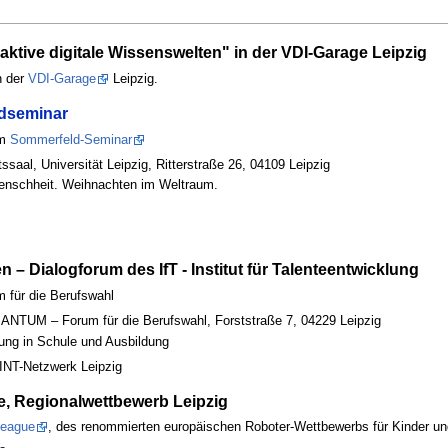
aktive digitale Wissenswelten" in der VDI-Garage Leipzig
n der
VDI-Garage
Leipzig.
dseminar
um
Sommerfeld-Seminar
saal, Universität Leipzig, Ritterstraße 26, 04109 Leipzig
Menschheit. Weihnachten im Weltraum.
 – Dialogforum des IfT - Institut für Talenteentwicklung
für die Berufswahl
NTUM – Forum für die Berufswahl, Forststraße 7, 04229 Leipzig
rung in Schule und Ausbildung
MINT-Netzwerk Leipzig
e, Regionalwettbewerb Leipzig
League
, des renommierten europäischen Roboter-Wettbewerbs für Kinder und