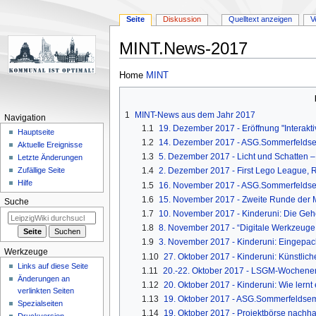
Seite
Diskussion
Quelltext anzeigen
V
MINT.News-2017
Zur
Zur
Home
MINT
Navigation
Suche
springen
springen
1
MINT-News aus dem Jahr 2017
Navigation
1.1
19. Dezember 2017 - Eröffnung "Interakti
Hauptseite
1.2
14. Dezember 2017 - ASG.Sommerfelds
Aktuelle Ereignisse
1.3
5. Dezember 2017 - Licht und Schatten – D
Letzte Änderungen
1.4
2. Dezember 2017 - First Lego League, 
Zufällige Seite
Hilfe
1.5
16. November 2017 - ASG.Sommerfelds
1.6
15. November 2017 - Zweite Runde der
Suche
1.7
10. November 2017 - Kinderuni: Die Geh
1.8
8. November 2017 - “Digitale Werkzeuge i
1.9
3. November 2017 - Kinderuni: Eingepack
Werkzeuge
1.10
27. Oktober 2017 - Kinderuni: Künstli
Links auf diese Seite
1.11
20.-22. Oktober 2017 - LSGM-Wochene
Änderungen an
1.12
20. Oktober 2017 - Kinderuni: Wie lernt
verlinkten Seiten
1.13
19. Oktober 2017 - ASG.Sommerfeldse
Spezialseiten
1.14
19. Oktober 2017 - Projektbörse nachha