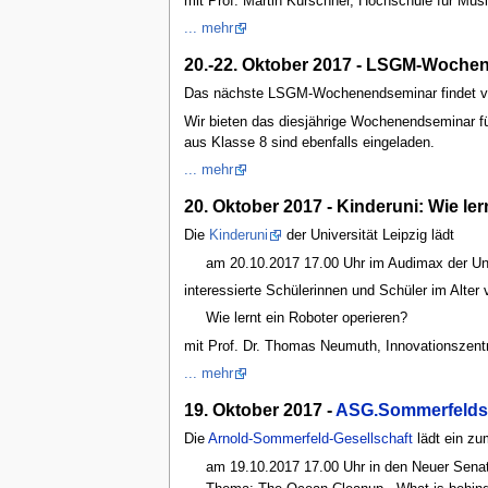
mit Prof. Martin Kürschner, Hochschule für Mus
... mehr
20.-22. Oktober 2017 - LSGM-Woche
Das nächste LSGM-Wochenendseminar findet vom 
Wir bieten das diesjährige Wochenendseminar für
aus Klasse 8 sind ebenfalls eingeladen.
... mehr
20. Oktober 2017 - Kinderuni: Wie le
Die
Kinderuni
der Universität Leipzig lädt
am 20.10.2017 17.00 Uhr im Audimax der Uni
interessierte Schülerinnen und Schüler im Alter 
Wie lernt ein Roboter operieren?
mit Prof. Dr. Thomas Neumuth, Innovationszentru
... mehr
19. Oktober 2017 -
ASG.Sommerfelds
Die
Arnold-Sommerfeld-Gesellschaft
lädt ein z
am 19.10.2017 17.00 Uhr in den Neuer Senats