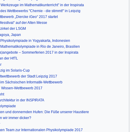
e Werkzeuge im Mathematikunterricht” in der Inspirata
des Wettbewerbs "Chemie - die stimmt!" in Leipzig
tbewerb „Diercke iGeo“ 2017 startet
esstival“ auf der Alten Messe
rzirkel der LSGM
Nagoya, Japan
le Physikolympiade in Yogyakarta, Indonesien
le Mathematikolympiade in Rio de Janeiro, Brasilien
ss)angebote – Sommerferien 2017 in der Inspirata
an der HfTL
r
zig im Solaris-Cup
twettbewerb der Stadt Leipzig 2017
r im Sächsischen Informatik-Wettbewerb
ke Wissen-Wettbewerb 2017
eht
architektur in der INSPIRATA
olympiade
foten und donnernden Hufen: Die Füße unserer Haustiere
n wir immer dicker?
r
figen Team zur Internationalen Physikolympiade 2017