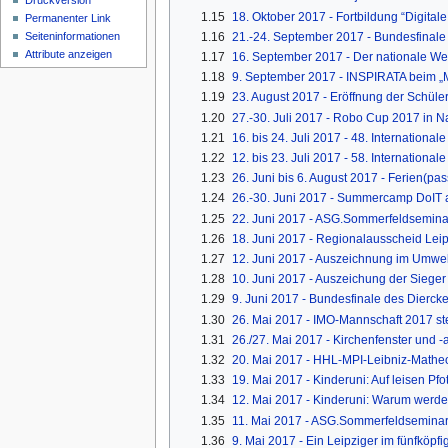
Druckversion
1.15
18. Oktober 2017 - Fortbildung “Digital
Permanenter Link
1.16
21.-24. September 2017 - Bundesfinale 
Seiten­informationen
Attribute anzeigen
1.17
16. September 2017 - Der nationale Wet
1.18
9. September 2017 - INSPIRATA beim „M
1.19
23. August 2017 - Eröffnung der Schüle
1.20
27.-30. Juli 2017 - Robo Cup 2017 in 
1.21
16. bis 24. Juli 2017 - 48. Internationa
1.22
12. bis 23. Juli 2017 - 58. Internationa
1.23
26. Juni bis 6. August 2017 - Ferien(pa
1.24
26.-30. Juni 2017 - Summercamp DoIT 
1.25
22. Juni 2017 - ASG.Sommerfeldsemina
1.26
18. Juni 2017 - Regionalausscheid Leip
1.27
12. Juni 2017 - Auszeichnung im Umwel
1.28
10. Juni 2017 - Auszeichung der Siege
1.29
9. Juni 2017 - Bundesfinale des Dierc
1.30
26. Mai 2017 - IMO-Mannschaft 2017 st
1.31
26./27. Mai 2017 - Kirchenfenster und -
1.32
20. Mai 2017 - HHL-MPI-Leibniz-Mathe
1.33
19. Mai 2017 - Kinderuni: Auf leisen P
1.34
12. Mai 2017 - Kinderuni: Warum werde
1.35
11. Mai 2017 - ASG.Sommerfeldsemina
1.36
9. Mai 2017 - Ein Leipziger im fünfköp