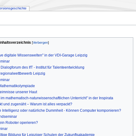
ersionsgeschichte
Inhaltsverzeichnis
ve digitale Wissenswelten" in der VDI-Garage Leipzig
eminar
ialogforum des IfT - Institut für Talenteentwicklung
Regionalwettbewerb Leipzig
eminar
 Mathematikolympiade
eimnisse unserer Haut
m mathematisch-naturwissenschaftlichen Unterricht” in der Inspirata
t und zugenäht – Warum ist alles verpackt?
che Intelligenz oder natürliche Dummheit - Können Computer komponieren?
ndseminar
 ein Roboter operieren?
minar
ltige Bildung für Leipziger Schulen der Zukunftsakademie