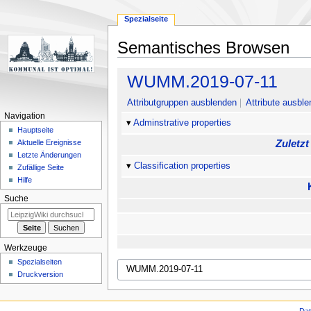
Spezialseite
Semantisches Browsen
Zur
Zur
WUMM.2019-07-11
Navigation
Suche
springen
springen
Attributgruppen ausblenden
Attribute ausble
Navigation
Adminstrative properties
Hauptseite
Zuletzt
Aktuelle Ereignisse
Letzte Änderungen
Classification properties
Zufällige Seite
Hilfe
Suche
Werkzeuge
Spezialseiten
Druckversion
Da