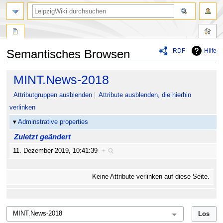
RDF
Hilfe
Semantisches Browsen
Zur
Zur
MINT.News-2018
Navigation
Suche
springen
springen
Attributgruppen ausblenden
Attribute ausblenden, die hierhin
verlinken
Adminstrative properties
Zuletzt geändert
11. Dezember 2019, 10:41:39
+
Keine Attribute verlinken auf diese Seite.