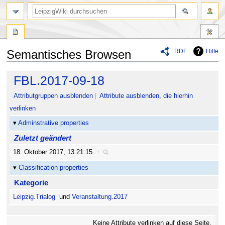
RDF
Hilfe
Semantisches Browsen
Zur
Zur
FBL.2017-09-18
Navigation
Suche
springen
springen
Attributgruppen ausblenden
Attribute ausblenden, die hierhin
verlinken
Adminstrative properties
Zuletzt geändert
18. Oktober 2017, 13:21:15
+
Classification properties
Kategorie
Leipzig.Trialog
und
Veranstaltung.2017
Keine Attribute verlinken auf diese Seite.