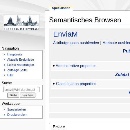
Spezialseite
Semantisches Browsen
Zur
Zur
EnviaM
Navigation
Suche
springen
springen
Attributgruppen ausblenden
Attribute ausble
Navigation
Pub
Hauptseite
Aktuelle Ereignisse
Letzte Änderungen
Adminstrative properties
Zufällige Seite
Zuletzt
Hilfe
Suche
Classification properties
Werkzeuge
Spezialseiten
Druckversion