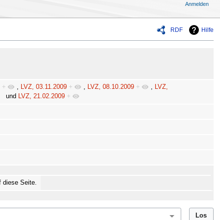
Anmelden
RDF
Hilfe
0
+
,
LVZ, 03.11.2009
+
,
LVZ, 08.10.2009
+
,
LVZ,
und
LVZ, 21.02.2009
+
f diese Seite.