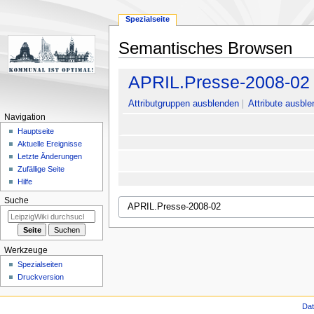
Spezialseite
Semantisches Browsen
Zur
Zur
APRIL.Presse-2008-02
Navigation
Suche
springen
springen
Attributgruppen ausblenden
Attribute ausble
Navigation
Hauptseite
Aktuelle Ereignisse
Letzte Änderungen
Zufällige Seite
Hilfe
Suche
Werkzeuge
Spezialseiten
Druckversion
Da