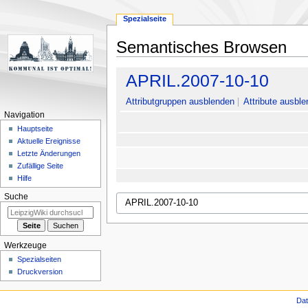
Spezialseite
Semantisches Browsen
Zur
Zur
APRIL.2007-10-10
Navigation
Suche
springen
springen
Attributgruppen ausblenden
Attribute ausble
Navigation
Hauptseite
Aktuelle Ereignisse
Letzte Änderungen
Zufällige Seite
Hilfe
Suche
Werkzeuge
Spezialseiten
Druckversion
Da