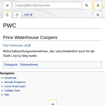
mehr
PWC
Zur
Zur
Price Waterhouse Coopers
Navigation
Suche
springen
springen
http://www.pwc.de
Wirtschaftsprüfungsunternehmen, das verschiedentlich auch für die
Stadt
Leipzig
tätig wurde.
Kategorie
:
Unternehmen
Navigation
Hauptseite
Aktuelle Ereignisse
Letzte Änderungen
Zufällige Seite
Hilfe