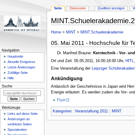
Seite
Diskussion
Quelltext anzeigen
V
MINT.Schuelerakademie.2
Zur
Zur
Home
>
MINT
>
MINT.Schuelerakademie
Navigation
Suche
05. Mai 2011 - Hochschule für 
springen
springen
Navigation
Dr. Manfred Braune:
Kerntechnik - Vor- und
Hauptseite
Ort und Zeit: 05.05.2011, 16:00-18:00 Uhr,
HfTL
Aktuelle Ereignisse
Letzte Änderungen
Eine Veranstaltung der
Leipziger Schülerakadem
Zufällige Seite
Ankündigung
Hilfe
Anlässlich der Geschehnisse in Japan wird Herr 
Suche
Energie erläutert. Es werden zudem die Vor- und
Flyer
Werkzeuge
Kategorien
:
Veranstaltung.2011
MINT
Links auf diese Seite
Änderungen an
verlinkten Seiten
Spezialseiten