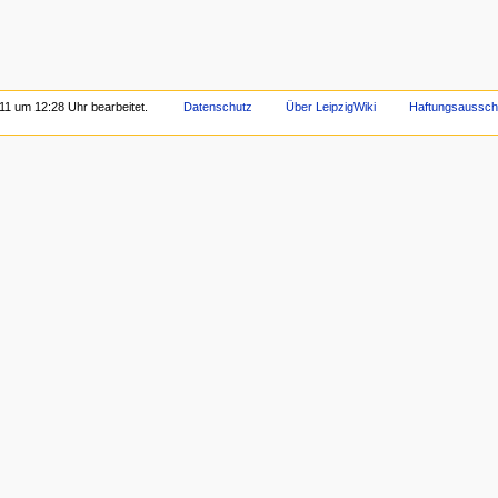
011 um 12:28 Uhr bearbeitet.
Datenschutz
Über LeipzigWiki
Haftungsaussch