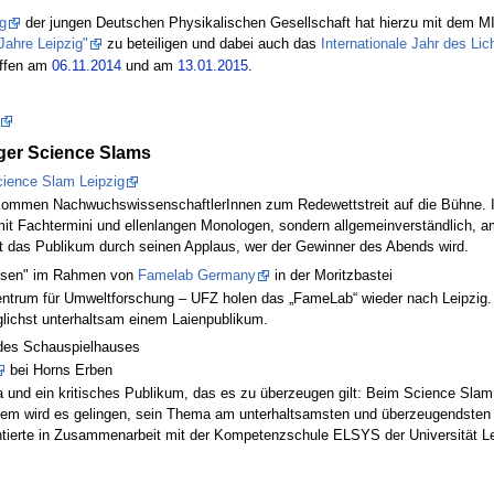
g
der jungen Deutschen Physikalischen Gesellschaft hat hierzu mit dem
Jahre Leipzig"
zu beteiligen und dabei auch das
Internationale Jahr des Lic
effen am
06.11.2014
und am
13.01.2015
.
ger Science Slams
cience Slam Leipzig
ommen NachwuchswissenschaftlerInnen zum Redewettstreit auf die Bühne. In ze
mit Fachtermini und ellenlangen Monologen, sondern allgemeinverständlich, am
det das Publikum durch seinen Applaus, wer der Gewinner des Abends wird.
sen" im Rahmen von
Famelab Germany
in der Moritzbastei
Zentrum für Umweltforschung – UFZ holen das „FameLab“ wieder nach Leipzig
glichst unterhaltsam einem Laienpublikum.
des Schauspielhauses
bei Horns Erben
 und ein kritisches Publikum, das es zu überzeugen gilt: Beim Science Sla
m wird es gelingen, sein Thema am unterhaltsamsten und überzeugendsten rübe
tierte in Zusammenarbeit mit der Kompetenzschule ELSYS der Universität Le