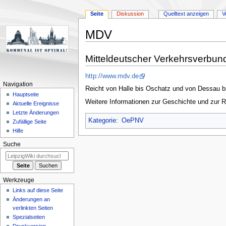
Seite
Diskussion
Quelltext anzeigen
V
MDV
Zur
Zur
Mitteldeutscher Verkehrsverbun
Navigation
Suche
springen
springen
http://www.mdv.de
Navigation
Reicht von Halle bis Oschatz und von Dessau b
Hauptseite
Weitere Informationen zur Geschichte und zur 
Aktuelle Ereignisse
Letzte Änderungen
Kategorie
:
OePNV
Zufällige Seite
Hilfe
Suche
Werkzeuge
Links auf diese Seite
Änderungen an
verlinkten Seiten
Spezialseiten