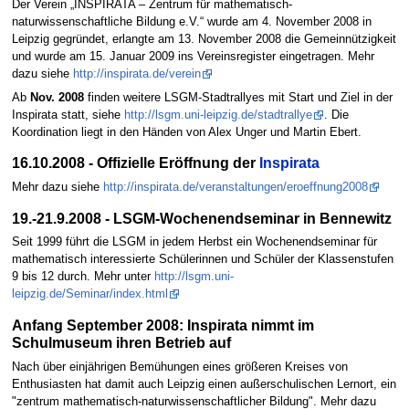
Der Verein „INSPIRATA – Zentrum für mathematisch-
naturwissenschaftliche Bildung e.V.“ wurde am 4. November 2008 in
Leipzig gegründet, erlangte am 13. November 2008 die Gemeinnützigkeit
und wurde am 15. Januar 2009 ins Vereinsregister eingetragen. Mehr
dazu siehe
http://inspirata.de/verein
Ab
Nov. 2008
finden weitere LSGM-Stadtrallyes mit Start und Ziel in der
Inspirata statt, siehe
http://lsgm.uni-leipzig.de/stadtrallye
. Die
Koordination liegt in den Händen von Alex Unger und Martin Ebert.
16.10.2008 - Offizielle Eröffnung der
Inspirata
Mehr dazu siehe
http://inspirata.de/veranstaltungen/eroeffnung2008
19.-21.9.2008 - LSGM-Wochenendseminar in Bennewitz
Seit 1999 führt die LSGM in jedem Herbst ein Wochenendseminar für
mathematisch interessierte Schülerinnen und Schüler der Klassenstufen
9 bis 12 durch. Mehr unter
http://lsgm.uni-
leipzig.de/Seminar/index.html
Anfang September 2008: Inspirata nimmt im
Schulmuseum ihren Betrieb auf
Nach über einjährigen Bemühungen eines größeren Kreises von
Enthusiasten hat damit auch Leipzig einen außerschulischen Lernort, ein
"zentrum mathematisch-naturwissenschaftlicher Bildung". Mehr dazu