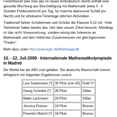
Ferienfreizeit (wie man das im neuen Amtsdeutsch nennt) enthält eine
gesunde Mischung aus Beschäftigung mit Mathematik (etwa 3 - 4
Stunden Förderunterricht pro Tag; für manche ebensoviel Schlaf pro
Nacht) und für erholsame Ferientage üblichen Aktivitäten ...
Traditionell fahren Schülerinnen und Schüler der Klassen 5-12 mit. Viele
Teilnehmer haben bereits das Jahr über unsere Zirkel besucht. Allerdings
ist das nicht Voraussetzung, sondern einzig das Interesse an
Mathematik und dem fröhlichen Zusammensein mit gleichgesinnten
"Freaks".
Mehr dazu unter
http://www.lsgm.de/Mathelager
10. - 22. Juli 2008 - Internationale Mathematikolympiade
in Madrid
Die Würfel bei der IMO sind gefallen. Die deutsche Mannschaft kommt
erfolgreich mit folgenden Ergebnissen zurück:
Lisa Sauermann (*)
35 Pkte (von 42)
Gold !!!
Georg Schröter (*)
28 Pkte
Silber
Malte Lackmann
24 Pkte
Silber
Jessica Fintzen
19 Pkte
Bronze
Florentin Münch (*)
18 Pkte
Bronze