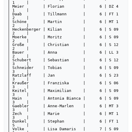
| 1     | 

| Meier        | Florian        |      6 | DZ 4   
| 1     | 

| Daab         | Tillmann       |      6 | FT 1   
| 2     | 

| Schöne       | Martin         |      6 | MT 1   
| 2     | 

| Heckenberger | Kilian         |      6 | S 09   
| 2     | 

| Moerke       | Moritz         |      6 | S 09   
| 2     | 

| Große        | Christian      |      6 | S 12   
| 2     | 

| Bauer        | Anna           |      6 | LL 3   
| 2     | 

| Schubert     | Sebastian      |      6 | S 12   
| 3     | 

| Schneider    | Tobias         |      6 | S 09   
| 3     | 

| Ratzlaff     | Jan            |      6 | S 23   
| 3     | 

| Kraußer      | Franziska      |      6 | S 06   
| 3     | 

| Keitel       | Maximilian     |      6 | S 09   
| 3     | 

| Hain         | Antonia Bianca |      6 | S 09   
| 3     | 

| Gaebler      | Anne-Marlen    |      6 | MT 3   
| 3     | 

| Zech         | Marie          |      6 | MT 1   
| 3     | 

| Dunkel       | Stephan        |      6 | FT 1   
| S     | 

| Volke        | Lisa Damaris   |      7 | S 09   