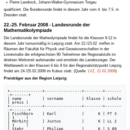
Pierre Landrock, Johann-Walter-Gymnasium Torgau
qualifiziert. Die Bundesrunde findet in diesem Jahr vom 4. bis 7.5. in
Dresden statt.
22.-25. Februar 2008 - Landesrunde der
Mathematikolympiade
Die Landesrunde der Matheolympiade findet für die Klassen 9-12 in
diesem Jahr turnusmäßig in Leipzig statt. Am 22./23.02. treffen in
Räumen der Fakultät für Physik und Geowissenschaften in der
Linnéstraße die erfolgreichsten 90 Teilnehmer der Regionalstufe im
direkten Wettstreit aufeinander und ermitteln die Landessieger. Der
Wettbewerb in den Klassen 6 bis 8 für den Regionalstützpunkt Leipzig
findet am 24./25.02.2008 im Kubus statt. (Quelle:
LVZ, 21.02.2008
)
Preisträger aus der Region Leipzig
:
+--------------+----------------+--------+-------
-+-------+

| name         | vorname        | klasse | schule 
| preis |

+--------------+----------------+--------+-------
-+-------+

| Fischborn    | Karl           |      6 | FT 3   
| 1     | 

| Mörbitz      | Justus         |      6 | LL 2   
| 1     | 

| Stehr        | Philipp        |      6 | S 09   