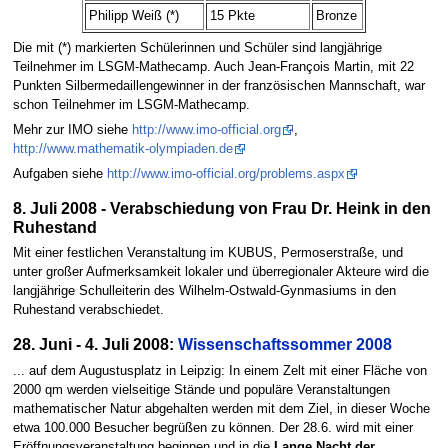
Philipp Weiß (*)
15 Pkte
Bronze
Die mit (*) markierten Schülerinnen und Schüler sind langjährige
Teilnehmer im LSGM-Mathecamp. Auch Jean-François Martin, mit 22
Punkten Silbermedaillengewinner in der französischen Mannschaft, war
schon Teilnehmer im LSGM-Mathecamp.
Mehr zur IMO siehe
http://www.imo-official.org
,
http://www.mathematik-olympiaden.de
Aufgaben siehe
http://www.imo-official.org/problems.aspx
8. Juli 2008 - Verabschiedung von Frau Dr. Heink in den
Ruhestand
Mit einer festlichen Veranstaltung im KUBUS, Permoserstraße, und
unter großer Aufmerksamkeit lokaler und überregionaler Akteure wird die
langjährige Schulleiterin des Wilhelm-Ostwald-Gynmasiums in den
Ruhestand verabschiedet.
28. Juni - 4. Juli 2008:
Wissenschaftssommer 2008
... auf dem Augustusplatz in Leipzig: In einem Zelt mit einer Fläche von
2000 qm werden vielseitige Stände und populäre Veranstaltungen
mathematischer Natur abgehalten werden mit dem Ziel, in dieser Woche
etwa 100.000 Besucher begrüßen zu können. Der 28.6. wird mit einer
Eröffnungsveranstaltung beginnen und in die
Lange Nacht der