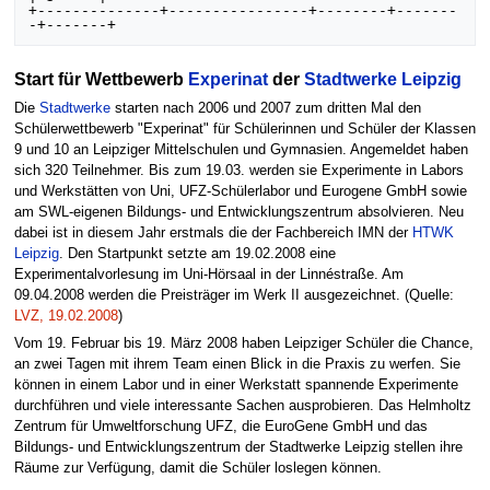
+--------------+----------------+--------+-------
Start für Wettbewerb
Experinat
der
Stadtwerke Leipzig
Die
Stadtwerke
starten nach 2006 und 2007 zum dritten Mal den
Schülerwettbewerb "Experinat" für Schülerinnen und Schüler der Klassen
9 und 10 an Leipziger Mittelschulen und Gymnasien. Angemeldet haben
sich 320 Teilnehmer. Bis zum 19.03. werden sie Experimente in Labors
und Werkstätten von Uni, UFZ-Schülerlabor und Eurogene GmbH sowie
am SWL-eigenen Bildungs- und Entwicklungszentrum absolvieren. Neu
dabei ist in diesem Jahr erstmals die der Fachbereich IMN der
HTWK
Leipzig
. Den Startpunkt setzte am 19.02.2008 eine
Experimentalvorlesung im Uni-Hörsaal in der Linnéstraße. Am
09.04.2008 werden die Preisträger im Werk II ausgezeichnet. (Quelle:
LVZ, 19.02.2008
)
Vom 19. Februar bis 19. März 2008 haben Leipziger Schüler die Chance,
an zwei Tagen mit ihrem Team einen Blick in die Praxis zu werfen. Sie
können in einem Labor und in einer Werkstatt spannende Experimente
durchführen und viele interessante Sachen ausprobieren. Das Helmholtz
Zentrum für Umweltforschung UFZ, die EuroGene GmbH und das
Bildungs- und Entwicklungszentrum der Stadtwerke Leipzig stellen ihre
Räume zur Verfügung, damit die Schüler loslegen können.