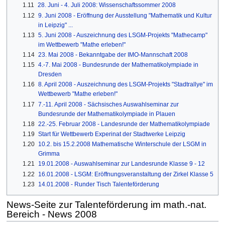
1.11
28. Juni - 4. Juli 2008: Wissenschaftssommer 2008
1.12
9. Juni 2008 - Eröffnung der Ausstellung "Mathematik und Kultur
in Leipzig" ...
1.13
5. Juni 2008 - Auszeichnung des LSGM-Projekts "Mathecamp"
im Wettbewerb "Mathe erleben!"
1.14
23. Mai 2008 - Bekanntgabe der IMO-Mannschaft 2008
1.15
4.-7. Mai 2008 - Bundesrunde der Mathematikolympiade in
Dresden
1.16
8. April 2008 - Auszeichnung des LSGM-Projekts "Stadtrallye" im
Wettbewerb "Mathe erleben!"
1.17
7.-11. April 2008 - Sächsisches Auswahlseminar zur
Bundesrunde der Mathematikolympiade in Plauen
1.18
22.-25. Februar 2008 - Landesrunde der Mathematikolympiade
1.19
Start für Wettbewerb Experinat der Stadtwerke Leipzig
1.20
10.2. bis 15.2.2008 Mathematische Winterschule der LSGM in
Grimma
1.21
19.01.2008 - Auswahlseminar zur Landesrunde Klasse 9 - 12
1.22
16.01.2008 - LSGM: Eröffnungsveranstaltung der Zirkel Klasse 5
1.23
14.01.2008 - Runder Tisch Talenteförderung
News-Seite zur Talenteförderung im math.-nat.
Bereich - News 2008