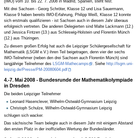
(IMO) vom 10. bis 22. 7. 2008 in Madrid, Spanien, steht fest.
Mit drei Sachsen - Georg Schröter, Klasse 12 und Lisa Sauermann,
Klasse 9 haben bereits IMO-Erfahrung, Philipp Weiß, Klasse 12 konnte
sich erstmals qualifizieren - ist Sachsen auch in diesem Jahr überaus
erfolgreich vertreten. Die anderen Delegierten sind Malte Lackmann (12.)
und Jessica Fintzen (13.) aus Schleswig-Holstein und Florentin Münch
(12.) aus Thüringen.
Zu diesem großen Erfolg hat auch die Leipziger Schülergesellschaft für
Mathematik (LSGM e.V.) ihren Teil beigetragen, denn vier der sechs
IMO-Teilnehmer (neben den drei Sachsen auch Florentin Münch) sind
langjährige Teilnehmer des
LSGM-Mathecamps
. Siehe
http://lsgm.uni-
leipzig.de/Presse/PM-20080604.pdf
4.-7. Mai 2008 - Bundesrunde der Mathematikolympiade
in Dresden
Die beiden Leipziger Teilnehmer
Leonard Hasenclever, Wilhelm-Ostwald-Gymnasium Leipzig
Christoph Schulze, Wilhelm-Ostwald-Gymnasium Leipzig
schlugen sich wacker.
Das sächsische Team belegte auch in diesem Jahr mit einigem Abstand
den ersten Platz in der inoffiziellen Wertung der Bundesländer.