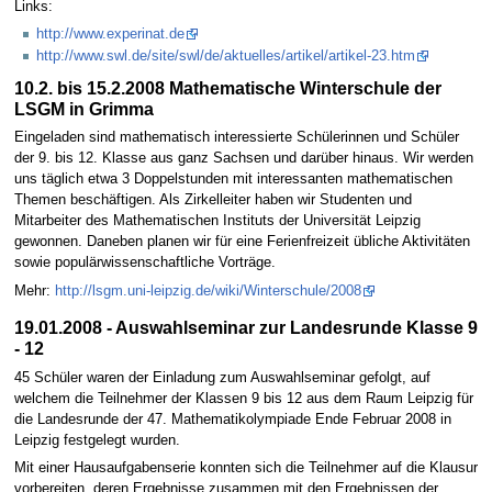
Links:
http://www.experinat.de
http://www.swl.de/site/swl/de/aktuelles/artikel/artikel-23.htm
10.2. bis 15.2.2008 Mathematische Winterschule der
LSGM in Grimma
Eingeladen sind mathematisch interessierte Schülerinnen und Schüler
der 9. bis 12. Klasse aus ganz Sachsen und darüber hinaus. Wir werden
uns täglich etwa 3 Doppelstunden mit interessanten mathematischen
Themen beschäftigen. Als Zirkelleiter haben wir Studenten und
Mitarbeiter des Mathematischen Instituts der Universität Leipzig
gewonnen. Daneben planen wir für eine Ferienfreizeit übliche Aktivitäten
sowie populärwissenschaftliche Vorträge.
Mehr:
http://lsgm.uni-leipzig.de/wiki/Winterschule/2008
19.01.2008 - Auswahlseminar zur Landesrunde Klasse 9
- 12
45 Schüler waren der Einladung zum Auswahlseminar gefolgt, auf
welchem die Teilnehmer der Klassen 9 bis 12 aus dem Raum Leipzig für
die Landesrunde der 47. Mathematikolympiade Ende Februar 2008 in
Leipzig festgelegt wurden.
Mit einer Hausaufgabenserie konnten sich die Teilnehmer auf die Klausur
vorbereiten, deren Ergebnisse zusammen mit den Ergebnissen der