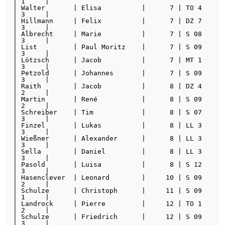
| 1     | 

| Walter       | Elisa          |      7 | TO 4   
| 3     | 

| Hillmann     | Felix          |      7 | DZ 7   
| 3     | 

| Albrecht     | Marie          |      7 | S 08   
| 3     | 

| List         | Paul Moritz    |      7 | S 09   
| 3     | 

| Lötzsch      | Jacob          |      7 | MT 1   
| 3     | 

| Petzold      | Johannes       |      7 | S 09   
| 3     | 

| Raith        | Jacob          |      8 | DZ 4   
| 2     | 

| Martin       | René           |      8 | S 09   
| 2     | 

| Schreiber    | Tim            |      8 | S 07   
| 3     | 

| Finzel       | Lukas          |      8 | LL 3   
| 3     | 

| Wießner      | Alexander      |      8 | LL 3   
| 3     | 

| Sella        | Daniel         |      8 | LL 3   
| 3     | 

| Pasold       | Luisa          |      8 | S 12   
| 3     | 

| Hasenclever  | Leonard        |     10 | S 09   
| 2     | 

| Schulze      | Christoph      |     11 | S 09   
| 1     | 

| Landrock     | Pierre         |     12 | TO 1   
| 2     | 

| Schulze      | Friedrich      |     12 | S 09   
| 3     | 
