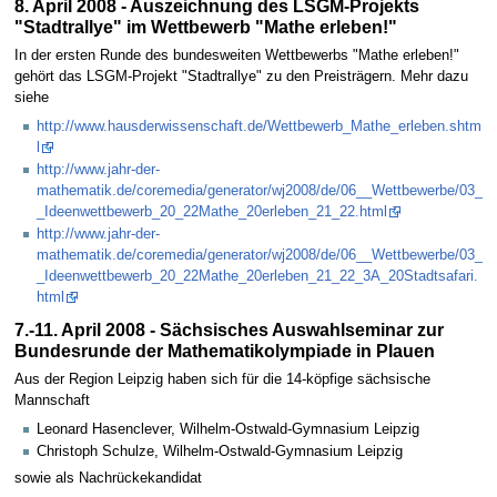
8. April 2008 - Auszeichnung des LSGM-Projekts
"Stadtrallye" im Wettbewerb "Mathe erleben!"
In der ersten Runde des bundesweiten Wettbewerbs "Mathe erleben!"
gehört das LSGM-Projekt "Stadtrallye" zu den Preisträgern. Mehr dazu
siehe
http://www.hausderwissenschaft.de/Wettbewerb_Mathe_erleben.shtm
l
http://www.jahr-der-
mathematik.de/coremedia/generator/wj2008/de/06__Wettbewerbe/03_
_Ideenwettbewerb_20_22Mathe_20erleben_21_22.html
http://www.jahr-der-
mathematik.de/coremedia/generator/wj2008/de/06__Wettbewerbe/03_
_Ideenwettbewerb_20_22Mathe_20erleben_21_22_3A_20Stadtsafari.
html
7.-11. April 2008 - Sächsisches Auswahlseminar zur
Bundesrunde der Mathematikolympiade in Plauen
Aus der Region Leipzig haben sich für die 14-köpfige sächsische
Mannschaft
Leonard Hasenclever, Wilhelm-Ostwald-Gymnasium Leipzig
Christoph Schulze, Wilhelm-Ostwald-Gymnasium Leipzig
sowie als Nachrückekandidat