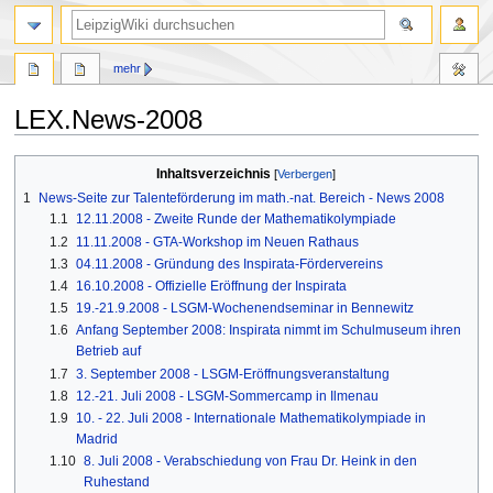
mehr
LEX.News-2008
Zur
Zur
Inhaltsverzeichnis
Navigation
Suche
1
News-Seite zur Talenteförderung im math.-nat. Bereich - News 2008
springen
springen
1.1
12.11.2008 - Zweite Runde der Mathematikolympiade
1.2
11.11.2008 - GTA-Workshop im Neuen Rathaus
1.3
04.11.2008 - Gründung des Inspirata-Fördervereins
1.4
16.10.2008 - Offizielle Eröffnung der Inspirata
1.5
19.-21.9.2008 - LSGM-Wochenendseminar in Bennewitz
1.6
Anfang September 2008: Inspirata nimmt im Schulmuseum ihren
Betrieb auf
1.7
3. September 2008 - LSGM-Eröffnungsveranstaltung
1.8
12.-21. Juli 2008 - LSGM-Sommercamp in Ilmenau
1.9
10. - 22. Juli 2008 - Internationale Mathematikolympiade in
Madrid
1.10
8. Juli 2008 - Verabschiedung von Frau Dr. Heink in den
Ruhestand