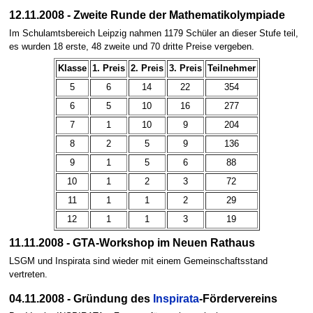
12.11.2008 - Zweite Runde der Mathematikolympiade
Im Schulamtsbereich Leipzig nahmen 1179 Schüler an dieser Stufe teil,
es wurden 18 erste, 48 zweite und 70 dritte Preise vergeben.
Klasse
1. Preis
2. Preis
3. Preis
Teilnehmer
5
6
14
22
354
6
5
10
16
277
7
1
10
9
204
8
2
5
9
136
9
1
5
6
88
10
1
2
3
72
11
1
1
2
29
12
1
1
3
19
11.11.2008 - GTA-Workshop im Neuen Rathaus
LSGM und Inspirata sind wieder mit einem Gemeinschaftsstand
vertreten.
04.11.2008 - Gründung des
Inspirata
-Fördervereins