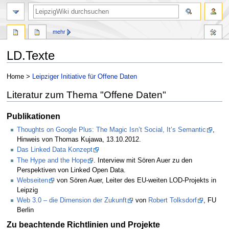
mehr
LD.Texte
Zur
Zur
Home >
Leipziger Initiative für Offene Daten
Navigation
Suche
Literatur zum Thema "Offene Daten"
springen
springen
Publikationen
Thoughts on Google Plus: The Magic Isn’t Social, It’s Semantic
,
Hinweis von Thomas Kujawa, 13.10.2012.
Das Linked Data Konzept
The Hype and the Hope
. Interview mit Sören Auer zu den
Perspektiven von Linked Open Data.
Webseiten
von Sören Auer, Leiter des EU-weiten LOD-Projekts in
Leipzig
Web 3.0 – die Dimension der Zukunft
von
Robert Tolksdorf
, FU
Berlin
Zu beachtende Richtlinien und Projekte