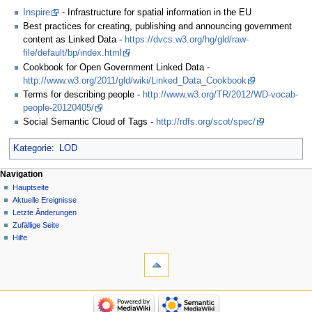
Inspire
- Infrastructure for spatial information in the EU
Best practices for creating, publishing and announcing government
content as Linked Data -
https://dvcs.w3.org/hg/gld/raw-
file/default/bp/index.html
Cookbook for Open Government Linked Data -
http://www.w3.org/2011/gld/wiki/Linked_Data_Cookbook
Terms for describing people -
http://www.w3.org/TR/2012/WD-vocab-
people-20120405/
Social Semantic Cloud of Tags -
http://rdfs.org/scot/spec/
Kategorie
:
LOD
Navigation
Hauptseite
Aktuelle Ereignisse
Letzte Änderungen
Zufällige Seite
Hilfe