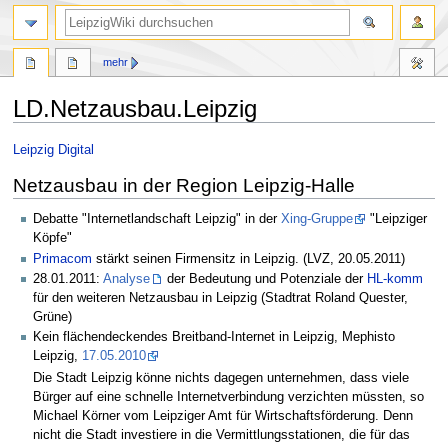
mehr
LD.Netzausbau.Leipzig
Zur
Zur
Leipzig Digital
Navigation
Suche
Netzausbau in der Region Leipzig-Halle
springen
springen
Debatte "Internetlandschaft Leipzig" in der
Xing-Gruppe
"Leipziger
Köpfe"
Primacom
stärkt seinen Firmensitz in Leipzig. (LVZ, 20.05.2011)
28.01.2011:
Analyse
der Bedeutung und Potenziale der
HL-komm
für den weiteren Netzausbau in Leipzig (Stadtrat Roland Quester,
Grüne)
Kein flächendeckendes Breitband-Internet in Leipzig, Mephisto
Leipzig,
17.05.2010
Die Stadt Leipzig könne nichts dagegen unternehmen, dass viele
Bürger auf eine schnelle Internetverbindung verzichten müssten, so
Michael Körner vom Leipziger Amt für Wirtschaftsförderung. Denn
nicht die Stadt investiere in die Vermittlungsstationen, die für das