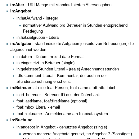
in:Alter
- URI-Menge mit standardisierten Altersangaben
in:Angebot
in:hatAufwand - Integer
normativer Aufwand pro Betreuer in Stunden entsprechend
Festlegung
in:hatZielgruppe - Literal
in:Aufgabe
- standardisierte Aufgaben jenseits von Betreuungen, die
abgerechnet werden
in:datum - Datum im xsd-date Format
in:eingesetzt in:Betreuer (single)
in:geleisteteStunden Literal - (reale) Anrechnungsstunden
rdfs:comment Literal - Kommentar, der auch in der
Stundenabrechnung erscheint.
in:Betreuer
ist eine foaf:Person, foaf:name statt rdfs:label
in:id_betreuer - Betreuer-ID aus der Datenbank
foaf:lastName, foaf:firstName (optional)
foaf:mbox Literal - email
foaf:nickname - Anmeldename am Inspiratasystem
in:Buchung
in:angebot in:Angebot - genutztes Angebot (single)
werden mehrere Angebote genutzt, so Angebot.7 (Sonstiges)