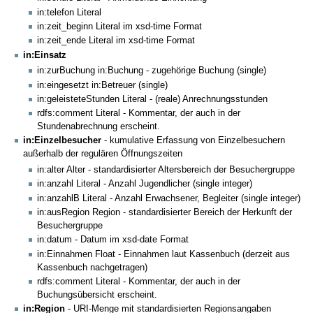
in:telefon Literal
in:zeit_beginn Literal im xsd-time Format
in:zeit_ende Literal im xsd-time Format
in:Einsatz
in:zurBuchung in:Buchung - zugehörige Buchung (single)
in:eingesetzt in:Betreuer (single)
in:geleisteteStunden Literal - (reale) Anrechnungsstunden
rdfs:comment Literal - Kommentar, der auch in der
Stundenabrechnung erscheint.
in:Einzelbesucher
- kumulative Erfassung von Einzelbesuchern
außerhalb der regulären Öffnungszeiten
in:alter Alter - standardisierter Altersbereich der Besuchergruppe
in:anzahl Literal - Anzahl Jugendlicher (single integer)
in:anzahlB Literal - Anzahl Erwachsener, Begleiter (single integer)
in:ausRegion Region - standardisierter Bereich der Herkunft der
Besuchergruppe
in:datum - Datum im xsd-date Format
in:Einnahmen Float - Einnahmen laut Kassenbuch (derzeit aus
Kassenbuch nachgetragen)
rdfs:comment Literal - Kommentar, der auch in der
Buchungsübersicht erscheint.
in:Region
- URI-Menge mit standardisierten Regionsangaben