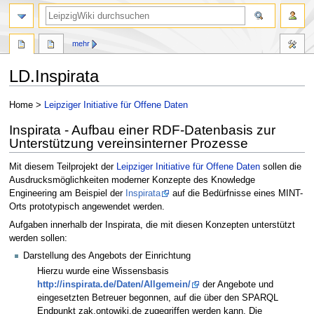
mehr
LD.Inspirata
Zur
Zur
Home >
Leipziger Initiative für Offene Daten
Navigation
Suche
Inspirata - Aufbau einer RDF-Datenbasis zur
springen
springen
Unterstützung vereinsinterner Prozesse
Mit diesem Teilprojekt der
Leipziger Initiative für Offene Daten
sollen die
Ausdrucksmöglichkeiten moderner Konzepte des Knowledge
Engineering am Beispiel der
Inspirata
auf die Bedürfnisse eines MINT-
Orts prototypisch angewendet werden.
Aufgaben innerhalb der Inspirata, die mit diesen Konzepten unterstützt
werden sollen:
Darstellung des Angebots der Einrichtung
Hierzu wurde eine Wissensbasis
http://inspirata.de/Daten/Allgemein/
der Angebote und
eingesetzten Betreuer begonnen, auf die über den SPARQL
Endpunkt zak.ontowiki.de zugegriffen werden kann. Die