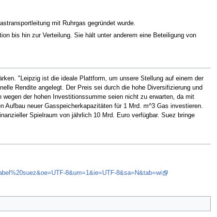
astransportleitung mit Ruhrgas gegründet wurde.
n bis hin zur Verteilung. Sie hält unter anderem eine Beteiligung von
rken. "Leipzig ist die ideale Plattform, um unsere Stellung auf einem der
elle Rendite angelegt. Der Preis sei durch die hohe Diversifizierung und
n wegen der hohen Investitionssumme seien nicht zu erwarten, da mit
n Aufbau neuer Gasspeicherkapazitäten für 1 Mrd. m^3 Gas investieren.
anzieller Spielraum von jährlich 10 Mrd. Euro verfügbar. Suez bringe
electrabel%20suez&oe=UTF-8&um=1&ie=UTF-8&sa=N&tab=wi