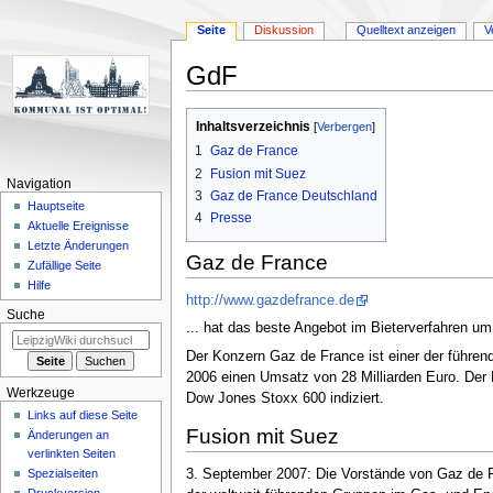
Seite
Diskussion
Quelltext anzeigen
V
GdF
Zur
Zur
Inhaltsverzeichnis
Navigation
Suche
1
Gaz de France
springen
springen
2
Fusion mit Suez
Navigation
3
Gaz de France Deutschland
Hauptseite
4
Presse
Aktuelle Ereignisse
Letzte Änderungen
Gaz de France
Zufällige Seite
Hilfe
http://www.gazdefrance.de
Suche
... hat das beste Angebot im Bieterverfahren um
Der Konzern Gaz de France ist einer der führend
2006 einen Umsatz von 28 Milliarden Euro. Der 
Werkzeuge
Dow Jones Stoxx 600 indiziert.
Links auf diese Seite
Fusion mit Suez
Änderungen an
verlinkten Seiten
Spezialseiten
3. September 2007: Die Vorstände von Gaz de 