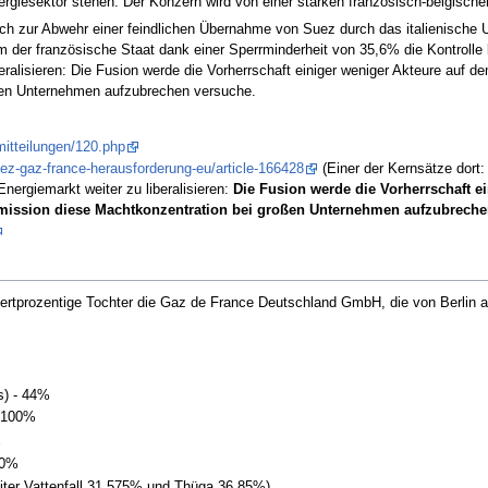
giesektor stehen. Der Konzern wird von einer starken französisch-belgischen
lich zur Abwehr einer feindlichen Übernahme von Suez durch das italienische 
em der französische Staat dank einer Sperrminderheit von 35,6% die Kontrolle
alisieren: Die Fusion werde die Vorherrschaft einiger weniger Akteure auf de
en Unternehmen aufzubrechen versuche.
mitteilungen/120.php
uez-gaz-france-herausforderung-eu/article-166428
(Einer der Kernsätze dort:
ergiemarkt weiter zu liberalisieren:
Die Fusion werde die Vorherrschaft e
ommission diese Machtkonzentration bei großen Unternehmen aufzubreche
rtprozentige Tochter die Gaz de France Deutschland GmbH, die von Berlin aus
s) - 44%
- 100%
%
50%
iter Vattenfall 31.575% und Thüga 36.85%)