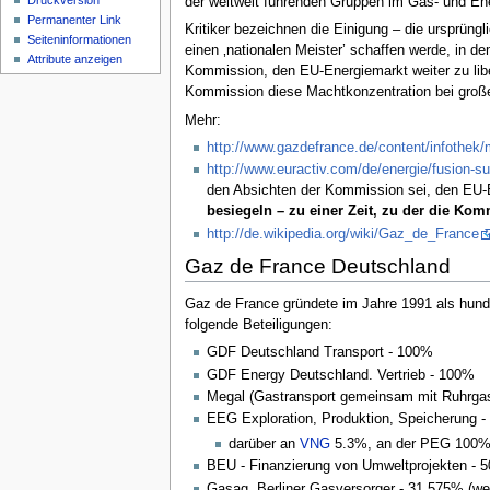
Druckversion
der weltweit führenden Gruppen im Gas- und Ener
Permanenter Link
Kritiker bezeichnen die Einigung – die ursprüng
Seiten­informationen
einen ‚nationalen Meister’ schaffen werde, in d
Attribute anzeigen
Kommission, den EU-Energiemarkt weiter zu liber
Kommission diese Machtkonzentration bei groß
Mehr:
http://www.gazdefrance.de/content/infothek/
http://www.euractiv.com/de/energie/fusion-s
den Absichten der Kommission sei, den EU-En
besiegeln – zu einer Zeit, zu der die K
http://de.wikipedia.org/wiki/Gaz_de_France
Gaz de France Deutschland
Gaz de France gründete im Jahre 1991 als hunde
folgende Beteiligungen:
GDF Deutschland Transport - 100%
GDF Energy Deutschland. Vertrieb - 100%
Megal (Gastransport gemeinsam mit Ruhrga
EEG Exploration, Produktion, Speicherung 
darüber an
VNG
5.3%, an der PEG 100
BEU - Finanzierung von Umweltprojekten - 
Gasag. Berliner Gasversorger - 31.575% (we