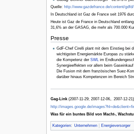
Quelle:
http://www.gazdefrance.de/content/gdfd
In Deutschland ist Gaz de France seit 1976 dur
Heute ist Gaz de France in Deutschland entlang 
31,6% an der GASAG, die mehr als 700.000 Kund
Presse
GdF-Chef Cirelli plant mit dem Einstieg bei 
wichtigsten Energiemärkte Europas zu stärken
die Kompetenz der
SWL
im Endkundengeschäf
Synergieeffekten vor allem beim Gaseinkauf
Die Fusion mit dem französischen Suez-Konze
darüber hinaus Kompetenzen im Bereich Str
Gag-Link
(2007-11-29; 2007-12-06,. 2007-12-21)
http://images.google.de/images?hl=de&clien
Was für ein buntes Bild von Macht-, Wachstu
Kategorien
:
Unternehmen
Energieversorger