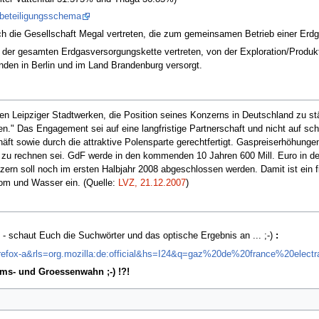
/beteiligungsschema
ch die Gesellschaft Megal vertreten, die zum gemeinsamen Betrieb einer Erdg
der gesamten Erdgasversorgungskette vertreten, von der Exploration/Produktio
en in Berlin und im Land Brandenburg versorgt.
den Leipziger Stadtwerken, die Position seines Konzerns in Deutschland zu stä
." Das Engagement sei auf eine langfristige Partnerschaft und nicht auf schn
t sowie durch die attraktive Polensparte gerechtfertigt. Gaspreiserhöhunge
 zu rechnen sei. GdF werde in den kommenden 10 Jahren 600 Mill. Euro in de
rn soll noch im ersten Halbjahr 2008 abgeschlossen werden. Damit ist ein fin
om und Wasser ein. (Quelle:
LVZ, 21.12.2007
)
 - schaut Euch die Suchwörter und das optische Ergebnis an ... ;-)
:
t=firefox-a&rls=org.mozilla:de:official&hs=I24&q=gaz%20de%20france%20
ms- und Groessenwahn ;-) !?!