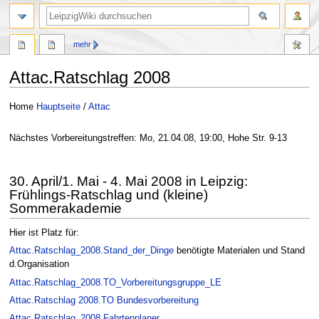
mehr
Attac.Ratschlag 2008
Zur
Zur
Home
Hauptseite
/
Attac
Navigation
Suche
springen
springen
Nächstes Vorbereitungstreffen: Mo, 21.04.08, 19:00, Hohe Str. 9-13
30. April/1. Mai - 4. Mai 2008 in Leipzig:
Frühlings-Ratschlag und (kleine)
Sommerakademie
Hier ist Platz für:
Attac.Ratschlag_2008.Stand_der_Dinge
benötigte Materialen und Stand
d.Organisation
Attac.Ratschlag_2008.TO_Vorbereitungsgruppe_LE
Attac.Ratschlag 2008.TO Bundesvorbereitung
Attac.Ratschlag_2008.Fahrtenplaner