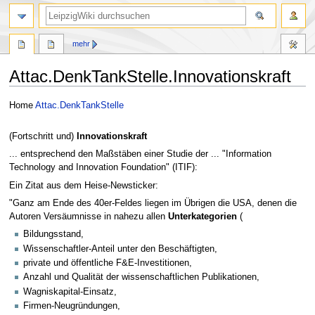
mehr
Attac.DenkTankStelle.Innovationskraft
Zur
Zur
Home
Attac.DenkTankStelle
Navigation
Suche
springen
springen
(Fortschritt und)
Innovationskraft
... entsprechend den Maßstäben einer Studie der ... "Information
Technology and Innovation Foundation" (ITIF):
Ein Zitat aus dem Heise-Newsticker:
"Ganz am Ende des 40er-Feldes liegen im Übrigen die USA, denen die
Autoren Versäumnisse in nahezu allen
Unterkategorien
(
Bildungsstand,
Wissenschaftler-Anteil unter den Beschäftigten,
private und öffentliche F&E-Investitionen,
Anzahl und Qualität der wissenschaftlichen Publikationen,
Wagniskapital-Einsatz,
Firmen-Neugründungen,