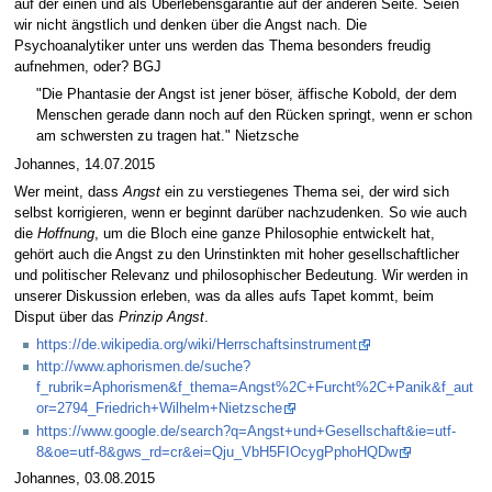
auf der einen und als Überlebensgarantie auf der anderen Seite. Seien
wir nicht ängstlich und denken über die Angst nach. Die
Psychoanalytiker unter uns werden das Thema besonders freudig
aufnehmen, oder? BGJ
"Die Phantasie der Angst ist jener böser, äffische Kobold, der dem
Menschen gerade dann noch auf den Rücken springt, wenn er schon
am schwersten zu tragen hat." Nietzsche
Johannes, 14.07.2015
Wer meint, dass
Angst
ein zu verstiegenes Thema sei, der wird sich
selbst korrigieren, wenn er beginnt darüber nachzudenken. So wie auch
die
Hoffnung
, um die Bloch eine ganze Philosophie entwickelt hat,
gehört auch die Angst zu den Urinstinkten mit hoher gesellschaftlicher
und politischer Relevanz und philosophischer Bedeutung. Wir werden in
unserer Diskussion erleben, was da alles aufs Tapet kommt, beim
Disput über das
Prinzip Angst
.
https://de.wikipedia.org/wiki/Herrschaftsinstrument
http://www.aphorismen.de/suche?
f_rubrik=Aphorismen&f_thema=Angst%2C+Furcht%2C+Panik&f_aut
or=2794_Friedrich+Wilhelm+Nietzsche
https://www.google.de/search?q=Angst+und+Gesellschaft&ie=utf-
8&oe=utf-8&gws_rd=cr&ei=Qju_VbH5FIOcygPphoHQDw
Johannes, 03.08.2015