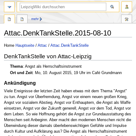
mehr
Attac.DenkTankStelle.2015-08-10
Zur
Zur
Home
Hauptseite
/
Attac
/
Attac.DenkTankStelle
Navigation
Suche
DenkTankStelle von Attac-Leipzig
springen
springen
Thema
: Angst als Herrschaftsinstrument
Ort und Zeit
: Mo, 10. August 2015, 19 Uhr im Café Grundmann
Ankündigung
Viele Ereignisse der letzten Zeit haben etwas mit dem Thema "Angst"
zu tun. Angst vor Überfremdung, Angst vor einem neuen großen Krieg,
Angst vor sozialem Abstieg, Angst vor Enthauptern, die Angst als Waffe
einsetzen, Angst vor der Zukunft generell, Angst vor dem Tod, Angst vor
dem Leben. So wie Hoffnung gehört die Angst zur Grundausstattung des
Menschen seit Anbeginn. Aber macht den modernen Menschen nicht die
Überwindung dieser damals überlebenswichtigen Gefühle und Impulse
durch Kultur und Aufklärung aus? Die Angst als Herrschaftsinstrument