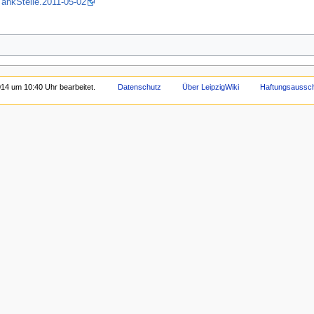
TankStelle.2011-05-02
14 um 10:40 Uhr bearbeitet.
Datenschutz
Über LeipzigWiki
Haftungsaussc