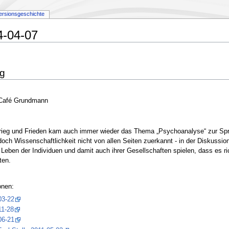
ersionsgeschichte
4-04-07
ig
m Café Grundmann
Krieg und Frieden kam auch immer wieder das Thema „Psychoanalyse“ zur Spra
 doch Wissenschaftlichkeit nicht von allen Seiten zuerkannt - in der Diskuss
eben der Individuen und damit auch ihrer Gesellschaften spielen, dass es ri
ten.
onen:
03-22
11-28
06-21