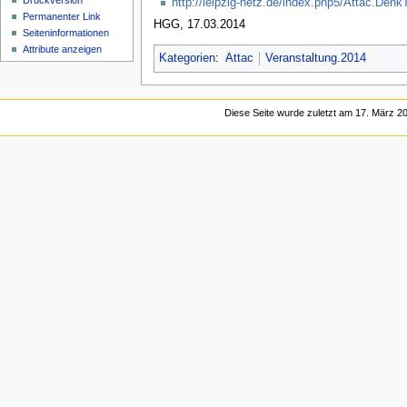
Druckversion
http://leipzig-netz.de/index.php5/Attac.Denk
Permanenter Link
HGG, 17.03.2014
Seiten­informationen
Attribute anzeigen
Kategorien
:
Attac
Veranstaltung.2014
Diese Seite wurde zuletzt am 17. März 20