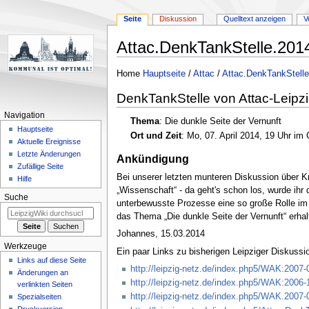
Seite
Diskussion
Quelltext anzeigen
V
Attac.DenkTankStelle.201
Zur
Zur
Home
Hauptseite
/
Attac
/
Attac.DenkTankStelle
Navigation
Suche
DenkTankStelle von Attac-Leipz
springen
springen
Navigation
Thema
: Die dunkle Seite der Vernunft
Hauptseite
Ort und Zeit
: Mo, 07. April 2014, 19 Uhr i
Aktuelle Ereignisse
Letzte Änderungen
Ankündigung
Zufällige Seite
Bei unserer letzten munteren Diskussion über 
Hilfe
„Wissenschaft“ - da geht's schon los, wurde ihr
Suche
unterbewusste Prozesse eine so große Rolle im L
das Thema „Die dunkle Seite der Vernunft“ erhal
Johannes, 15.03.2014
Werkzeuge
Ein paar Links zu bisherigen Leipziger Diskussi
Links auf diese Seite
http://leipzig-netz.de/index.php5/WAK:2007-
Änderungen an
http://leipzig-netz.de/index.php5/WAK:2006-
verlinkten Seiten
http://leipzig-netz.de/index.php5/WAK.2007-
Spezialseiten