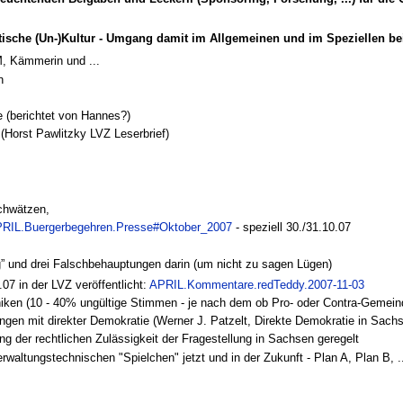
itische (Un-)Kultur - Umgang damit im Allgemeinen und im Speziellen bei 
M, Kämmerin und ...
n
 (berichtet von Hannes?)
Horst Pawlitzky LVZ Leserbrief)
schwätzen,
RIL.Buergerbegehren.Presse#Oktober_2007
- speziell 30./31.10.07
” und drei Falschbehauptungen darin (um nicht zu sagen Lügen)
07 in der LVZ veröffentlicht:
APRIL.Kommentare.redTeddy.2007-11-03
iken (10 - 40% ungültige Stimmen - je nach dem ob Pro- oder Contra-Gemein
ngen mit direkter Demokratie (Werner J. Patzelt, Direkte Demokratie in Sachse
 der rechtlichen Zulässigkeit der Fragestellung in Sachsen geregelt
erwaltungstechnischen "Spielchen" jetzt und in der Zukunft - Plan A, Plan B, .