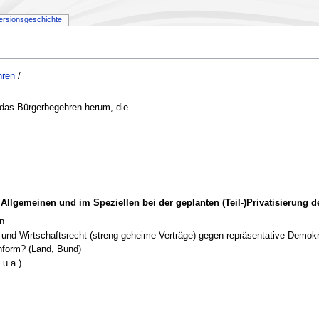
ersionsgeschichte
hren
/
m das Bürgerbegehren herum, die
 Allgemeinen und im Speziellen bei der geplanten (Teil-)Privatisierung d
n
nd Wirtschaftsrecht (streng geheime Verträge) gegen repräsentative Demokra
nform? (Land, Bund)
u.a.)