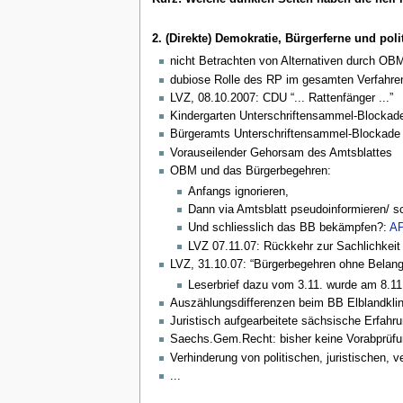
2. (Direkte) Demokratie, Bürgerferne und pol
nicht Betrachten von Alternativen durch OB
dubiose Rolle des RP im gesamten Verfahre
LVZ, 08.10.2007: CDU “... Rattenfänger ...”
Kindergarten Unterschriftensammel-Blockade
Bürgeramts Unterschriftensammel-Blockade (
Vorauseilender Gehorsam des Amtsblattes
OBM und das Bürgerbegehren:
Anfangs ignorieren,
Dann via Amtsblatt pseudoinformieren/ 
Und schliesslich das BB bekämpfen?:
AP
LVZ 07.11.07: Rückkehr zur Sachlichkeit
LVZ, 31.10.07: “Bürgerbegehren ohne Belang
Leserbrief dazu vom 3.11. wurde am 8.11.
Auszählungsdifferenzen beim BB Elblandklin
Juristisch aufgearbeitete sächsische Erfahru
Saechs.Gem.Recht: bisher keine Vorabprüfung
Verhinderung von politischen, juristischen, v
...