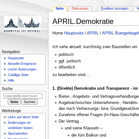
Seite
Diskussion
Quelltext anzeigen
V
APRIL.Demokratie
Zur
Zur
Home
Hauptseite
/
APRIL
/
APRIL.Buergerbege
Navigation
Suche
springen
springen
Ich sehe aktuell, kurzfristig zwei Baustellen u
Navigation
politisch
Hauptseite
ggf. juritisch
Aktuelle Ereignisse
öffentlich
Letzte Änderungen
zu bearbeiten sind...:
Zufällige Seite
Hilfe
1. (Direkte) Demokratie und Transparenz - im
Suche
Bieter-, Angebots- und Vertragsverhandlunge
Angelsächsisches Unternehmens-, Handels- u
das noch Verfassungs- bzw. Grundgesetzko
Werkzeuge
Zunahme offener Fragen (In-Haus-Geschäfte 
Links auf diese Seite
Der Vertrag ...
Änderungen an
verlinkten Seiten
und seine Klauseln –
Spezialseiten
die fürn Balkon und