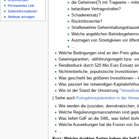
Druckversion
die Geheimen(?) mit Tragweite – mittel
Permanenter Link
belastbare Vertragsstrafen?
Seiten­informationen
Schadenersatz?
Attribute anzeigen
Rücktrittsrechte?
Strafbewehrte Geheimhaltungsklause
Welche angeblichen Betriebsgeheimni
Austragen von Streitigkeien vor öffent
...
Welche Bedingungen sind an den Preis gebund
Gewinngarantien, -abführungsregeln bzw. -ve
Renditedruck durch 520 Mio Euro Einsatz ein
Nichtrentierliche, populistische Investitionen
Was geschieht bei größeren Investitionen – 
Was passiert bei notwendigen Kapitalerhöh
Wie ist der Stand der Umsetzung
"Verwaltung
( Siehe auch
Korruptionsprävention in der Ver
Wie werden die (sozialen, demokratischen, ö
Welche Regulierungsmassnahmen sind gepl
Was liefert GdF an die SWL, was liefert bis
Welche Auswirkungen hat die Fusion von Su
...
Kurz: Welche dunklen Seiten haben die hell l