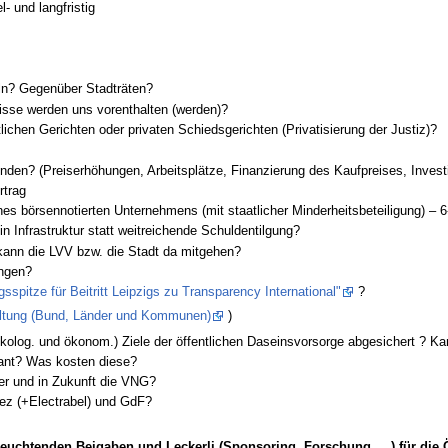
- und langfristig
ln? Gegenüber Stadträten?
sse werden uns vorenthalten (werden)?
lichen Gerichten oder privaten Schiedsgerichten (Privatisierung der Justiz)?
en? (Preiserhöhungen, Arbeitsplätze, Finanzierung des Kaufpreises, Investi
rtrag
es börsennotierten Unternehmens (mit staatlicher Minderheitsbeteiligung) – 
 in Infrastruktur statt weitreichende Schuldentilgung?
kann die LVV bzw. die Stadt da mitgehen?
ungen?
sspitze für Beitritt Leipzigs zu Transparency International"
?
waltung (Bund, Länder und Kommunen)
)
kolog. und ökonom.) Ziele der öffentlichen Daseinsvorsorge abgesichert ? Ka
ant? Was kosten diese?
her und in Zukunft die VNG?
ez (+Electrabel) und GdF?
euchtenden Beigaben und Leckerli (Sponsoring, Forschung, ...) für die Ö