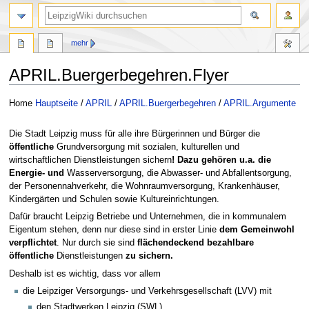
mehr
APRIL.Buergerbegehren.Flyer
Zur
Zur
Home
Hauptseite
/
APRIL
/
APRIL.Buergerbegehren
/
APRIL.Argumente
Navigation
Suche
springen
springen
Die Stadt Leipzig muss für alle ihre Bürgerinnen und Bürger die
öffentliche
Grundversorgung mit sozialen, kulturellen und
wirtschaftlichen Dienstleistungen sichern
! Dazu gehören u.a. die
Energie- und
Wasserversorgung, die Abwasser- und Abfallentsorgung,
der Personennahverkehr, die Wohnraumversorgung, Krankenhäuser,
Kindergärten und Schulen sowie Kultureinrichtungen.
Dafür braucht Leipzig Betriebe und Unternehmen, die in kommunalem
Eigentum stehen, denn nur diese sind in erster Linie
dem Gemeinwohl
verpflichtet
. Nur durch sie sind
flächendeckend bezahlbare
öffentliche
Dienstleistungen
zu sichern.
Deshalb ist es wichtig, dass vor allem
die Leipziger Versorgungs- und Verkehrsgesellschaft (LVV) mit
den Stadtwerken Leipzig (SWL),