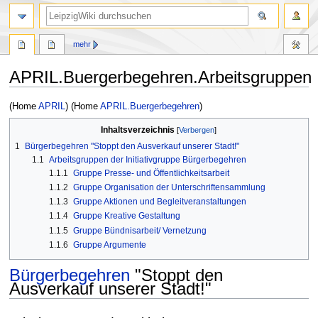
mehr
APRIL.Buergerbegehren.Arbeitsgruppen
Zur
Zur
(Home
APRIL
) (Home
APRIL.Buergerbegehren
)
Navigation
Suche
Inhaltsverzeichnis
springen
springen
1
Bürgerbegehren "Stoppt den Ausverkauf unserer Stadt!"
1.1
Arbeitsgruppen der Initiativgruppe Bürgerbegehren
1.1.1
Gruppe Presse- und Öffentlichkeitsarbeit
1.1.2
Gruppe Organisation der Unterschriftensammlung
1.1.3
Gruppe Aktionen und Begleitveranstaltungen
1.1.4
Gruppe Kreative Gestaltung
1.1.5
Gruppe Bündnisarbeit/ Vernetzung
1.1.6
Gruppe Argumente
Bürgerbegehren
"Stoppt den
Ausverkauf unserer Stadt!"