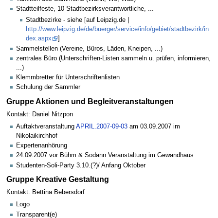
Stadtteilfeste, 10 Stadtbezirksverantwortliche, ...
Stadtbezirke - siehe [auf Leipzig.de |
http://www.leipzig.de/de/buerger/service/info/gebiet/stadtbezirk/in
dex.aspx
]
Sammelstellen (Vereine, Büros, Läden, Kneipen, ...)
zentrales Büro (Unterschriften-Listen sammeln u. prüfen, informieren,
...)
Klemmbretter für Unterschriftenlisten
Schulung der Sammler
Gruppe Aktionen und Begleitveranstaltungen
Kontakt: Daniel Nitzpon
Auftaktveranstaltung
APRIL.2007-09-03
am 03.09.2007 im
Nikolaikirchhof
Expertenanhörung
24.09.2007 vor Bühm & Sodann Veranstaltung im Gewandhaus
Studenten-Soli-Party 3.10.(?)/ Anfang Oktober
Gruppe Kreative Gestaltung
Kontakt: Bettina Bebersdorf
Logo
Transparent(e)