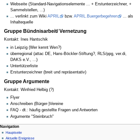
Webseite (Standard-Navigationselemente ... + Erstunterzeichner, +
Sammelstellen, ...)
... verlinkt zum Wiki
APRIL
bzw.
APRIL.Buergerbegehren
... als
Inhaltequelle
Gruppe Bündnisarbeit/ Vernetzung
Kontakt: Ines Hantschik
in Leipzig (Wer kennt Wen?)
überregional (attac DE, Hans-Böckler-Stiftung?, RLS/ppg, ver.di,
DAKS e.V., ...)
Untertützerliste
Erstunterzeichner (breit und repräsentativ)
Gruppe Argumente
Kontakt: Winfried Helbig (?)
Flyer
Anschreiben (Bürger-)Vereine
FAQ - dt.: häufig gestellte Fragen und Antworten
Argumente "Steinbruch"
Navigation
Hauptseite
Aktuelle Ereignisse