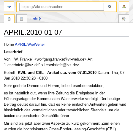
mehr
APRIL.2010-01-07
Zur
Zur
Home
APRIL.WieWeiter
Navigation
Suche
Leserbrief
springen
springen
Von: "W. Franke" <wolfgang.franke@vr-web.de> An:
"Leserbriefe@lvz.de" <Leserbriefe@lvz.de>
Betreff:
KWL und CBL - Artikel u.a. vom 07.01.2010
Datum: Thu, 07
Jan 2010 22:36:28 +0100
Sehr geehrte Damen und Herren, liebe Leserbriefredaktion,
es ist natürlich gut, wenn Ihre Zeitung die Ereignisse in der
Führungsetage der Kommunalen Wasserwerke verfolgt. Der heutige
Beitrag deutet darauf hin, daß es keine einfachen Antworten geben wird
hinsichtlich des vermeintlichen oder tatsächlichen Skandals um die
beiden suspendierten Geschäftsführer.
Mir sind bis jetzt aber zwei Aspekte zu kurz gekommen: Zum einen
wurden die hochriskanten Cross-Border-Leasing-Geschäfte (CBL)