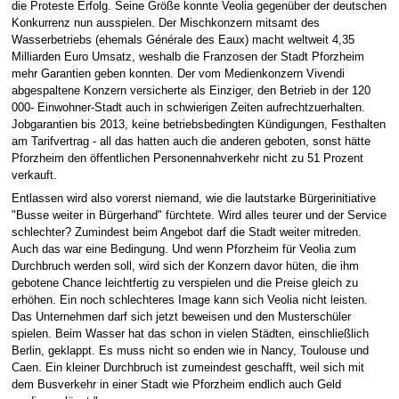
die Proteste Erfolg. Seine Größe konnte Veolia gegenüber der deutschen
Konkurrenz nun ausspielen. Der Mischkonzern mitsamt des
Wasserbetriebs (ehemals Générale des Eaux) macht weltweit 4,35
Milliarden Euro Umsatz, weshalb die Franzosen der Stadt Pforzheim
mehr Garantien geben konnten. Der vom Medienkonzern Vivendi
abgespaltene Konzern versicherte als Einziger, den Betrieb in der 120
000- Einwohner-Stadt auch in schwierigen Zeiten aufrechtzuerhalten.
Jobgarantien bis 2013, keine betriebsbedingten Kündigungen, Festhalten
am Tarifvertrag - all das hatten auch die anderen geboten, sonst hätte
Pforzheim den öffentlichen Personennahverkehr nicht zu 51 Prozent
verkauft.
Entlassen wird also vorerst niemand, wie die lautstarke Bürgerinitiative
"Busse weiter in Bürgerhand" fürchtete. Wird alles teurer und der Service
schlechter? Zumindest beim Angebot darf die Stadt weiter mitreden.
Auch das war eine Bedingung. Und wenn Pforzheim für Veolia zum
Durchbruch werden soll, wird sich der Konzern davor hüten, die ihm
gebotene Chance leichtfertig zu verspielen und die Preise gleich zu
erhöhen. Ein noch schlechteres Image kann sich Veolia nicht leisten.
Das Unternehmen darf sich jetzt beweisen und den Musterschüler
spielen. Beim Wasser hat das schon in vielen Städten, einschließlich
Berlin, geklappt. Es muss nicht so enden wie in Nancy, Toulouse und
Caen. Ein kleiner Durchbruch ist zumeindest geschafft, weil sich mit
dem Busverkehr in einer Stadt wie Pforzheim endlich auch Geld