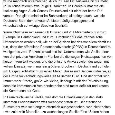
wurde mehrfach unterbrochen. Auch in Caen lief zeitweise nichts mehr.
In Toulouse stießen zwei Züge zusammen. In Bordeaux machte die
Isolierung Ärger. Auch Connex Deutschland eilt nicht der beste Ruf
voraus. Das gilt zumindest im Bahnverkehr, allerdings auch, weil die
Deutsche Bahn dem privaten Anbieter häufig abgelegene und
wirtschaftlich schwierige Strecken überließ.
Wenn Pforzheim mit seinen 80 Bussen und 251 Mitarbeitern nun zum
Exempel in Deutschland und zum Durchbruch für das französische
Unternehmen werden soll, wie es heißt, dann hat das vor allem damit zu
tun, dass der öffentliche Personennahverkehr (ÖPNV) in Deutschland zu
weniger als zehn Prozent privatisiert ist. Unternehmen wie Veolia, einer
von drei privaten Anbietern in Frankreich, die wegen Preisabsprachen vor
kurzem verurteilt wurden, und die britische Arriva spielen deswegen mit
vollem Einsatz, wenn mal ein größerer Brocken in Deutschland zu holen
ist. Es geht schließlich um einen Markt, Busse und Bahnen inklusive, in
der Größe von schätzungsweise 13 Milliarden Euro. Und der öffnet sich.
Immer mehr Städte, große wie kleine, liebäugeln mit der Privatisierung,
denn die kommunalen Verkehrsbetriebe sind meist defizitär und kosten
die Kommunen nur Geld.
In Frankreich wuchs Veolia, weil dort die Privatisierung in den stets
klammen Provinzstädten weit vorangeschritten ist. Der städtische
Busverkehr wird seit langem öffentlich ausgeschrieben, was nicht selten
- wie zuletzt in Marseille - zu wochenlangen Streiks führt. Selten haben