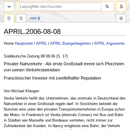
mehr
APRIL.2006-08-08
Zur
Zur
Home
Hauptseite
/
APRIL
/
APRIL.Buergerbegehren
/
APRIL.Argumente
Navigation
Suche
springen
springen
Süddeutsche Zeitung 08.08.06 (S. 17):
Privater Nahverkehr - Als erste Großstadt trennt sich Pforzheim
von seinen Verkehrsbetrieben
Französischer Investor mit zweifelhafter Reputation
Von Michael Kläsgen
Veolia Verkehr heißt das Unternehmen, das erstmals in Deutschland den
Nahverkher in einer Großstadt regeln darf. In Stockholm betreibt die
Nummer eins unter den privaten Transportunternehmen in Europa schon
die Metro. In Frankreich ist Veolia (ehemals Connex) mit Bus und Bahn
in Städten wie Marseille und Bordeaux vertreten, nicht immer zur
Zufriedenheit der Kunden. In Nancy entgleiste eine Bahn, der Verkehr