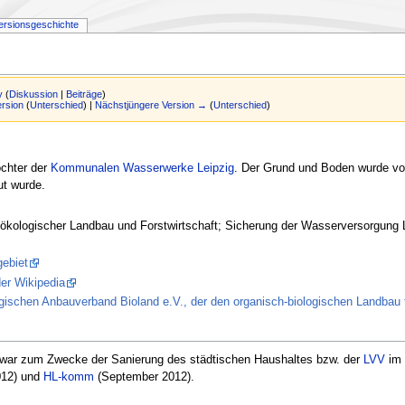
ersionsgeschichte
y
(
Diskussion
|
Beiträge
)
ersion
(
Unterschied
) |
Nächstjüngere Version →
(
Unterschied
)
chter der
Kommunalen Wasserwerke Leipzig
. Der Grund und Boden wurde vo
ut wurde.
 ökologischer Landbau und Forstwirtschaft; Sicherung der Wasserversorgun
ebiet
der Wikipedia
gischen Anbauverband Bioland e.V., der den organisch-biologischen Landbau f
 war zum Zwecke der Sanierung des städtischen Haushaltes bzw. der
LVV
im 
012) und
HL-komm
(September 2012).