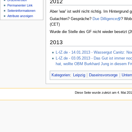
Druckversion
2012
Permanenter Link
Seiten­informationen
Aber 'war' ist wohl nicht richtig. Im Hintergrun
Attribute anzeigen
Gutachten? Gespräche?
Due Dilligence
? Wobe
(CET)
Wurde die Stelle des GF nicht wieder besetzt (2
2013
L-IZ.de - 14.01.2013 - Wassergut Canitz: N
L-IZ.de - 03.05.2013 - Das Gut ist immer no
hat, wollte OBM Burkhard Jung in diesem Frü
Kategorien
:
Leipzig
Daseinsvorsorge
Unte
Diese Seite wurde zuletzt am 4. Mai 201