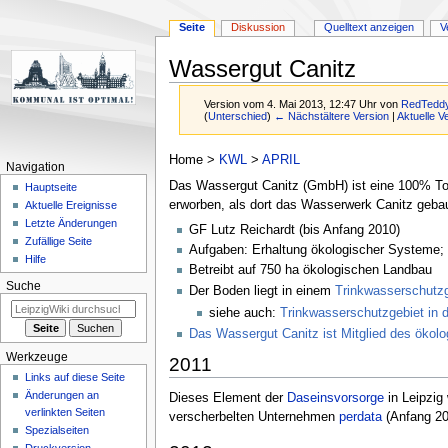
Seite
Diskussion
Quelltext anzeigen
V
Wassergut Canitz
Version vom 4. Mai 2013, 12:47 Uhr von
RedTedd
(
Unterschied
)
← Nächstältere Version
|
Aktuelle V
Zur
Zur
Home >
KWL
>
APRIL
Navigation
Navigation
Suche
Das Wassergut Canitz (GmbH) ist eine 100% To
Hauptseite
springen
springen
erworben, als dort das Wasserwerk Canitz geba
Aktuelle Ereignisse
Letzte Änderungen
GF Lutz Reichardt (bis Anfang 2010)
Zufällige Seite
Aufgaben: Erhaltung ökologischer Systeme;
Hilfe
Betreibt auf 750 ha ökologischen Landbau
Suche
Der Boden liegt in einem
Trinkwasserschutzg
siehe auch:
Trinkwasserschutzgebiet in 
Das Wassergut Canitz ist Mitglied des ökolo
Werkzeuge
2011
Links auf diese Seite
Änderungen an
Dieses Element der
Daseinsvorsorge
in Leipzig
verlinkten Seiten
verscherbelten Unternehmen
perdata
(Anfang 2
Spezialseiten