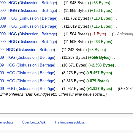
2009
‎
HGG
Diskussion
Beiträge
‎
11.948 Bytes
+63 Bytes
‎
2009
‎
HGG
Diskussion
Beiträge
‎
11.885 Bytes
+153 Bytes
‎
2009
‎
HGG
Diskussion
Beiträge
‎
11.732 Bytes
+113 Bytes
‎
2009
‎
HGG
Diskussion
Beiträge
‎
11.619 Bytes
+115 Bytes
‎
2009
‎
HGG
Diskussion
Beiträge
‎
11.504 Bytes
−1 Byte
‎
→‎Ankündi
2009
‎
HGG
Diskussion
Beiträge
‎
11.505 Bytes
+263 Bytes
‎
009
‎
HGG
Diskussion
Beiträge
‎
11.242 Bytes
+5 Bytes
‎
009
‎
HGG
Diskussion
Beiträge
‎
11.237 Bytes
+566 Bytes
‎
009
‎
HGG
Diskussion
Beiträge
‎
10.671 Bytes
+2.398 Bytes
‎
009
‎
HGG
Diskussion
Beiträge
‎
8.273 Bytes
+5.457 Bytes
‎
009
‎
HGG
Diskussion
Beiträge
‎
2.816 Bytes
+879 Bytes
‎
009
‎
HGG
Diskussion
Beiträge
‎
1.937 Bytes
+1.937 Bytes
‎
Die Sei
2">Konferenz "Das Grundgesetz: Offen für eine neue sozia...
tenschutz
Über LeipzigWiki
Haftungsausschluss