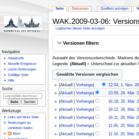
Seite
Diskussion
Quelltext anzeigen
V
WAK.2009-03-06: Version
Logbücher dieser Seite anzeigen
Zur
Zur
Versionen filtern
Navigation
Suche
springen
springen
Navigation
Auswahl des Versionsunterschieds: Markiere die
Hauptseite
Legende:
(Aktuell)
= Unterschied zur aktuellen 
Aktuelle Ereignisse
Letzte Änderungen
Zufällige Seite
Hilfe
1.
Aktuell
Vorherige
12:04, 1. Nov. 2
November
Suche
K
26.
Aktuell
Vorherige
23:59, 26. Mär. 
2009
e
März
K
Aktuell
Vorherige
16:18, 26. Mär. 
i
2009
e
n
Aktuell
Vorherige
16:12, 26. Mär. 
i
Werkzeuge
e
n
Links auf diese Seite
Aktuell
Vorherige
16:11, 26. Mär. 
B
e
Änderungen an
25.
Aktuell
Vorherige
11:45, 25. Mär. 
e
verlinkten Seiten
B
März
K
a
Atom
Aktuell
Vorherige
11:34, 25. Mär. 
e
2009
e
r