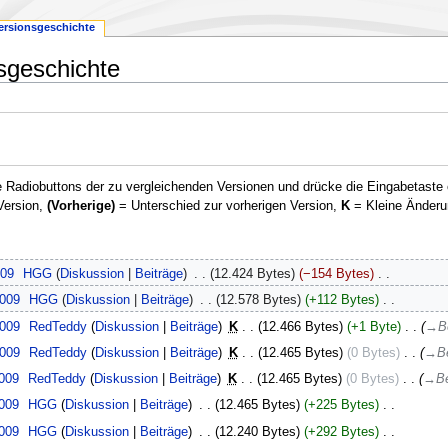
ersionsgeschichte
sgeschichte
 Radiobuttons der zu vergleichenden Versionen und drücke die Eingabetaste 
Version,
(Vorherige)
= Unterschied zur vorherigen Version,
K
= Kleine Änderu
009
‎
HGG
Diskussion
Beiträge
‎
12.424 Bytes
−154 Bytes
‎
2009
‎
HGG
Diskussion
Beiträge
‎
12.578 Bytes
+112 Bytes
‎
2009
‎
RedTeddy
Diskussion
Beiträge
‎
K
12.466 Bytes
+1 Byte
‎
→‎B
2009
‎
RedTeddy
Diskussion
Beiträge
‎
K
12.465 Bytes
0 Bytes
‎
→‎Be
2009
‎
RedTeddy
Diskussion
Beiträge
‎
K
12.465 Bytes
0 Bytes
‎
→‎Be
2009
‎
HGG
Diskussion
Beiträge
‎
12.465 Bytes
+225 Bytes
‎
2009
‎
HGG
Diskussion
Beiträge
‎
12.240 Bytes
+292 Bytes
‎