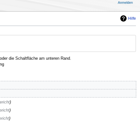
Anmelden
Hilfe
oder die Schaltfläche am unteren Rand.
ng
ericht
richt
richt