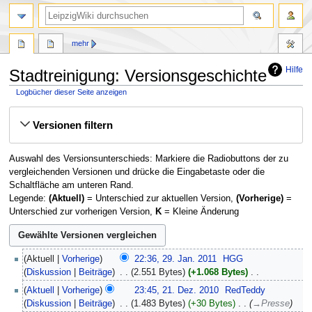
mehr
Hilfe
Stadtreinigung: Versionsgeschichte
Logbücher dieser Seite anzeigen
Zur
Zur
Versionen filtern
Navigation
Suche
springen
springen
Auswahl des Versionsunterschieds: Markiere die Radiobuttons der zu
vergleichenden Versionen und drücke die Eingabetaste oder die
Schaltfläche am unteren Rand.
Legende:
(Aktuell)
= Unterschied zur aktuellen Version,
(Vorherige)
=
Unterschied zur vorherigen Version,
K
= Kleine Änderung
29.
Aktuell
Vorherige
22:36, 29. Jan. 2011
‎
HGG
Januar
Diskussion
Beiträge
‎
2.551 Bytes
+1.068 Bytes
‎
2011
K
21.
Aktuell
Vorherige
23:45, 21. Dez. 2010
‎
RedTeddy
e
Dezember
Diskussion
Beiträge
‎
1.483 Bytes
+30 Bytes
‎
→‎Presse
i