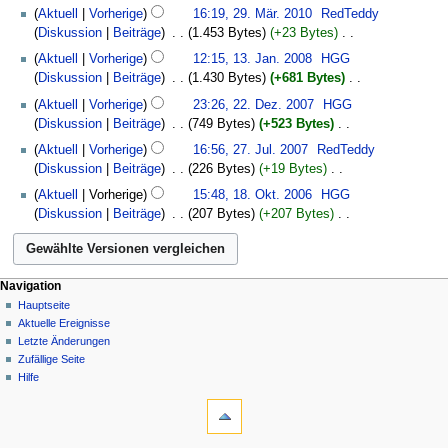
2010
29.
Aktuell
Vorherige
16:19, 29. Mär. 2010
‎
RedTeddy
n
März
Diskussion
Beiträge
‎
1.453 Bytes
+23 Bytes
‎
e
2010
K
13.
B
Aktuell
Vorherige
12:15, 13. Jan. 2008
‎
HGG
e
Januar
e
Diskussion
Beiträge
‎
1.430 Bytes
+681 Bytes
‎
i
2008
a
K
22.
Aktuell
Vorherige
23:26, 22. Dez. 2007
‎
HGG
n
r
e
Dezember
Diskussion
Beiträge
‎
749 Bytes
+523 Bytes
‎
e
b
i
2007
K
27.
B
Aktuell
Vorherige
16:56, 27. Jul. 2007
‎
RedTeddy
e
n
e
Juli
e
Diskussion
Beiträge
‎
226 Bytes
+19 Bytes
‎
i
e
i
2007
a
K
18.
t
B
Aktuell
Vorherige
15:48, 18. Okt. 2006
‎
HGG
n
r
e
Oktober
u
e
Diskussion
Beiträge
‎
207 Bytes
+207 Bytes
‎
e
b
i
2006
n
a
K
B
e
n
g
r
e
e
i
e
s
b
i
a
t
B
z
e
Navigation
n
r
u
e
u
i
Hauptseite
e
b
n
a
s
Aktuelle Ereignisse
t
B
e
g
r
a
Letzte Änderungen
u
e
i
s
b
m
Zufällige Seite
n
a
t
z
e
Hilfe
m
g
r
u
u
i
e
s
b
n
s
t
n
z
e
g
a
u
f
u
i
s