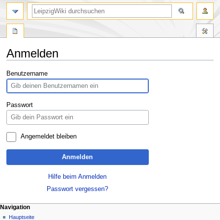
Anmelden
Zur
Zur
Benutzername
Navigation
Suche
springen
springen
Passwort
Angemeldet bleiben
Anmelden
Hilfe beim Anmelden
Passwort vergessen?
Navigation
Hauptseite