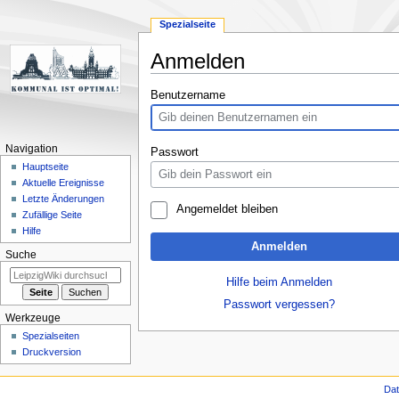
Spezialseite
Anmelden
Zur
Zur
Benutzername
Navigation
Suche
springen
springen
Navigation
Passwort
Hauptseite
Aktuelle Ereignisse
Letzte Änderungen
Angemeldet bleiben
Zufällige Seite
Hilfe
Anmelden
Suche
Hilfe beim Anmelden
Passwort vergessen?
Werkzeuge
Spezialseiten
Druckversion
Da