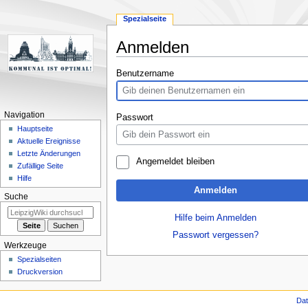
Spezialseite
Anmelden
Zur
Zur
Benutzername
Navigation
Suche
springen
springen
Navigation
Passwort
Hauptseite
Aktuelle Ereignisse
Letzte Änderungen
Angemeldet bleiben
Zufällige Seite
Hilfe
Anmelden
Suche
Hilfe beim Anmelden
Passwort vergessen?
Werkzeuge
Spezialseiten
Druckversion
Da