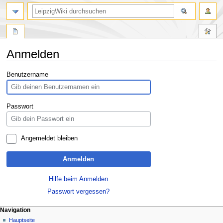
Anmelden
Zur
Zur
Benutzername
Navigation
Suche
springen
springen
Passwort
Angemeldet bleiben
Anmelden
Hilfe beim Anmelden
Passwort vergessen?
Navigation
Hauptseite