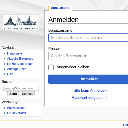
Spezialseite
Anmelden
Zur
Zur
Benutzername
Navigation
Suche
springen
springen
Navigation
Passwort
Hauptseite
Aktuelle Ereignisse
Letzte Änderungen
Angemeldet bleiben
Zufällige Seite
Hilfe
Anmelden
Suche
Hilfe beim Anmelden
Passwort vergessen?
Werkzeuge
Spezialseiten
Druckversion
Da