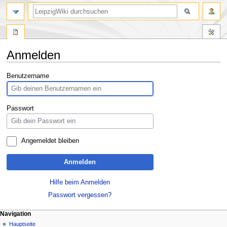
Anmelden
Zur
Zur
Benutzername
Navigation
Suche
springen
springen
Passwort
Angemeldet bleiben
Anmelden
Hilfe beim Anmelden
Passwort vergessen?
Navigation
Hauptseite