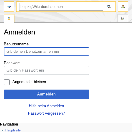
Anmelden
Zur
Zur
Benutzername
Navigation
Suche
springen
springen
Passwort
Angemeldet bleiben
Anmelden
Hilfe beim Anmelden
Passwort vergessen?
Navigation
Hauptseite