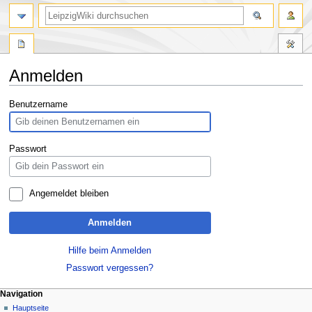
Anmelden
Zur
Zur
Benutzername
Navigation
Suche
springen
springen
Passwort
Angemeldet bleiben
Anmelden
Hilfe beim Anmelden
Passwort vergessen?
Navigation
Hauptseite