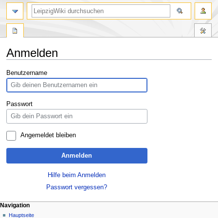
Anmelden
Zur
Zur
Benutzername
Navigation
Suche
springen
springen
Passwort
Angemeldet bleiben
Anmelden
Hilfe beim Anmelden
Passwort vergessen?
Navigation
Hauptseite