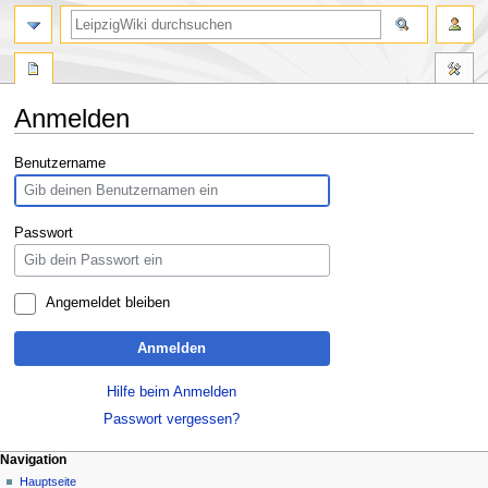
Anmelden
Zur
Zur
Benutzername
Navigation
Suche
springen
springen
Passwort
Angemeldet bleiben
Anmelden
Hilfe beim Anmelden
Passwort vergessen?
Navigation
Hauptseite