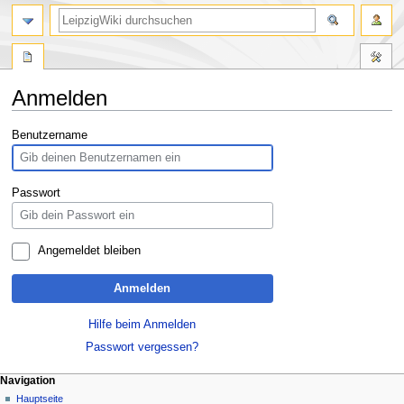
Anmelden
Zur
Zur
Benutzername
Navigation
Suche
springen
springen
Passwort
Angemeldet bleiben
Anmelden
Hilfe beim Anmelden
Passwort vergessen?
Navigation
Hauptseite