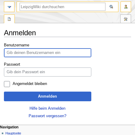
Anmelden
Zur
Zur
Benutzername
Navigation
Suche
springen
springen
Passwort
Angemeldet bleiben
Anmelden
Hilfe beim Anmelden
Passwort vergessen?
Navigation
Hauptseite