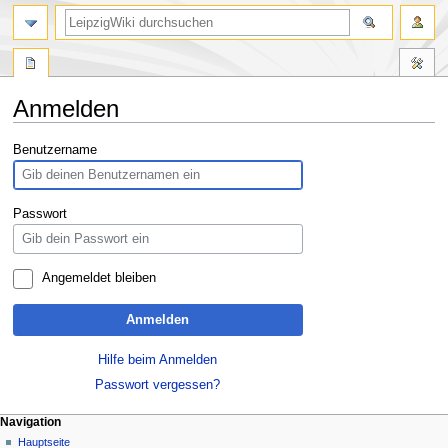
Anmelden
Zur
Zur
Benutzername
Navigation
Suche
springen
springen
Passwort
Angemeldet bleiben
Anmelden
Hilfe beim Anmelden
Passwort vergessen?
Navigation
Hauptseite