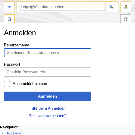
Anmelden
Zur
Zur
Benutzername
Navigation
Suche
springen
springen
Passwort
Angemeldet bleiben
Anmelden
Hilfe beim Anmelden
Passwort vergessen?
Navigation
Hauptseite