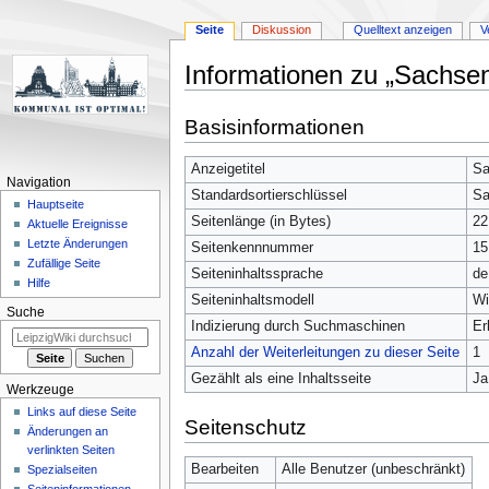
Seite
Diskussion
Quelltext anzeigen
V
Informationen zu „Sachse
Zur
Zur
Basisinformationen
Navigation
Suche
springen
springen
Anzeigetitel
Sa
Navigation
Standardsortierschlüssel
Sa
Hauptseite
Seitenlänge (in Bytes)
22
Aktuelle Ereignisse
Letzte Änderungen
Seitenkennnummer
15
Zufällige Seite
Seiteninhaltssprache
de
Hilfe
Seiteninhaltsmodell
Wi
Suche
Indizierung durch Suchmaschinen
Er
Anzahl der Weiterleitungen zu dieser Seite
1
Gezählt als eine Inhaltsseite
Ja
Werkzeuge
Links auf diese Seite
Seitenschutz
Änderungen an
verlinkten Seiten
Bearbeiten
Alle Benutzer (unbeschränkt)
Spezialseiten