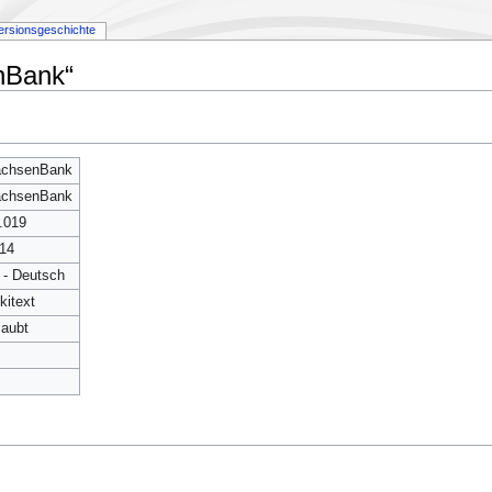
ersionsgeschichte
nBank“
chsenBank
chsenBank
.019
14
 - Deutsch
kitext
laubt