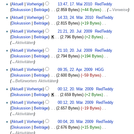
K
17.
Aktuell
Vorherige
13:47, 17. Mai 2010
‎
RedTeddy
n
e
Mai
Diskussion
Beiträge
‎
2.859 Bytes
+44 Bytes
‎
→‎Verweise
e
i
2010
24.
B
Aktuell
Vorherige
14:33, 24. Mär. 2010
‎
RedTeddy
n
März
e
Diskussion
Beiträge
‎
2.815 Bytes
+19 Bytes
‎
e
2010
a
K
20.
B
Aktuell
Vorherige
21:21, 20. Jul. 2009
‎
RedTeddy
r
e
Juli
e
Diskussion
Beiträge
‎
K
2.796 Bytes
+2 Bytes
‎
b
i
2009
a
→‎Aktivitäten
e
n
r
Aktuell
Vorherige
21:10, 20. Jul. 2009
‎
RedTeddy
i
e
b
Diskussion
Beiträge
‎
2.794 Bytes
+194 Bytes
‎
t
B
e
→‎Aktivitäten
u
e
i
22.
n
a
Aktuell
Vorherige
09:35, 22. Apr. 2009
‎
HGG
t
April
g
r
Diskussion
Beiträge
‎
2.600 Bytes
−59 Bytes
‎
u
2009
s
b
→‎Befürworters Aktivitäten
n
z
e
20.
g
Aktuell
Vorherige
00:12, 20. Mär. 2009
‎
RedTeddy
u
i
März
s
Diskussion
Beiträge
‎
K
2.659 Bytes
+2 Bytes
‎
s
t
2009
z
K
a
Aktuell
Vorherige
00:12, 20. Mär. 2009
‎
RedTeddy
u
u
e
m
Diskussion
Beiträge
‎
2.657 Bytes
−19 Bytes
‎
n
s
i
m
→‎Aktivitäten
g
a
n
e
s
m
Aktuell
Vorherige
00:04, 20. Mär. 2009
‎
RedTeddy
e
n
z
m
Diskussion
Beiträge
‎
2.676 Bytes
+15 Bytes
‎
B
f
u
e
→‎Aktivitäten