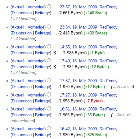
e
a
s
n
19.
a
Aktuell
Vorherige
23:37, 19. Mär. 2009
‎
RedTeddy
s
a
f
März
r
Diskussion
Beiträge
‎
2.661 Bytes
+246 Bytes
‎
s
m
a
2009
b
→‎Aktivitäten
u
m
s
e
n
e
Aktuell
Vorherige
23:34, 19. Mär. 2009
‎
RedTeddy
s
i
g
n
Diskussion
Beiträge
‎
2.415 Bytes
+432 Bytes
‎
u
t
f
→‎Aktivitäten
n
u
a
g
Aktuell
Vorherige
14:35, 19. Mär. 2009
‎
RedTeddy
n
s
Diskussion
Beiträge
‎
K
1.983 Bytes
+1 Byte
‎
g
s
K
18.
s
Aktuell
Vorherige
17:40, 18. Mär. 2009
‎
RedTeddy
u
e
März
z
Diskussion
Beiträge
‎
K
1.982 Bytes
+12 Bytes
‎
n
i
2009
u
→‎Aktivitäten
g
n
s
Aktuell
Vorherige
17:37, 18. Mär. 2009
‎
RedTeddy
e
a
Diskussion
Beiträge
‎
1.970 Bytes
+12 Bytes
‎
→‎Verweise
B
m
e
m
Aktuell
Vorherige
17:27, 18. Mär. 2009
‎
RedTeddy
a
e
Diskussion
Beiträge
‎
1.958 Bytes
−7 Bytes
‎
r
n
K
Aktuell
Vorherige
16:51, 18. Mär. 2009
‎
RedTeddy
b
f
e
Diskussion
Beiträge
‎
1.965 Bytes
+35 Bytes
‎
→‎Was wir
e
a
i
unternehmen
i
s
n
Aktuell
Vorherige
16:42, 18. Mär. 2009
‎
RedTeddy
t
s
e
Diskussion
Beiträge
‎
1.930 Bytes
+325 Bytes
‎
u
u
B