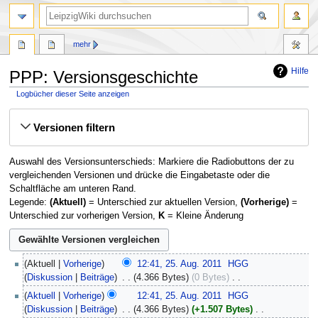
mehr
Hilfe
PPP: Versionsgeschichte
Logbücher dieser Seite anzeigen
Zur
Zur
Versionen filtern
Navigation
Suche
springen
springen
Auswahl des Versionsunterschieds: Markiere die Radiobuttons der zu
vergleichenden Versionen und drücke die Eingabetaste oder die
Schaltfläche am unteren Rand.
Legende:
(Aktuell)
= Unterschied zur aktuellen Version,
(Vorherige)
=
Unterschied zur vorherigen Version,
K
= Kleine Änderung
25.
Aktuell
Vorherige
12:41, 25. Aug. 2011
‎
HGG
August
Diskussion
Beiträge
‎
4.366 Bytes
0 Bytes
‎
2011
K
Aktuell
Vorherige
12:41, 25. Aug. 2011
‎
HGG
e
Diskussion
Beiträge
‎
4.366 Bytes
+1.507 Bytes
‎
i