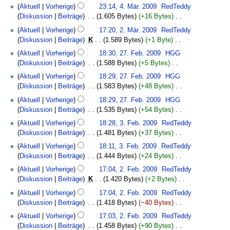
K
4.
n
n
e
Aktuell
Vorherige
23:14, 4. Mär. 2009
‎
RedTeddy
e
März
g
g
a
Diskussion
Beiträge
‎
1.605 Bytes
+16 Bytes
‎
i
2009
s
r
K
2.
Aktuell
Vorherige
17:20, 2. Mär. 2009
‎
RedTeddy
n
z
b
e
März
Diskussion
Beiträge
‎
K
1.589 Bytes
+1 Byte
‎
e
u
e
i
2009
K
27.
B
s
Aktuell
Vorherige
18:30, 27. Feb. 2009
‎
HGG
i
n
e
Februar
e
a
Diskussion
Beiträge
‎
1.588 Bytes
+5 Bytes
‎
t
e
i
2009
a
m
K
u
B
Aktuell
Vorherige
18:29, 27. Feb. 2009
‎
HGG
n
r
m
e
n
e
Diskussion
Beiträge
‎
1.583 Bytes
+48 Bytes
‎
e
b
e
i
g
a
K
B
Aktuell
Vorherige
18:29, 27. Feb. 2009
‎
HGG
e
n
n
s
r
e
e
Diskussion
Beiträge
‎
1.535 Bytes
+54 Bytes
‎
i
f
e
z
b
i
a
K
3.
t
a
B
u
Aktuell
Vorherige
18:28, 3. Feb. 2009
‎
RedTeddy
e
n
r
e
Februar
u
s
e
s
Diskussion
Beiträge
‎
1.481 Bytes
+37 Bytes
‎
i
e
b
i
2009
n
s
a
a
K
t
B
Aktuell
Vorherige
18:11, 3. Feb. 2009
‎
RedTeddy
e
n
g
u
r
m
e
u
e
Diskussion
Beiträge
‎
1.444 Bytes
+24 Bytes
‎
i
e
s
n
b
m
i
n
a
K
2.
t
B
z
g
Aktuell
Vorherige
17:04, 2. Feb. 2009
‎
RedTeddy
e
e
n
g
r
e
Februar
u
e
u
Diskussion
Beiträge
‎
K
1.420 Bytes
+2 Bytes
‎
i
n
e
s
b
i
2009
n
a
s
K
t
f
B
z
Aktuell
Vorherige
17:04, 2. Feb. 2009
‎
RedTeddy
e
n
g
r
a
e
u
a
e
u
Diskussion
Beiträge
‎
1.418 Bytes
−40 Bytes
‎
i
e
s
b
m
i
n
s
a
s
K
t
B
z
Aktuell
Vorherige
17:03, 2. Feb. 2009
‎
RedTeddy
e
m
n
g
s
r
a
e
u
e
u
Diskussion
Beiträge
‎
1.458 Bytes
+90 Bytes
‎
i
e
e
s
u
b