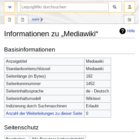
mehr
Hilfe
Informationen zu „Mediawiki“
Zur
Zur
Basisinformationen
Navigation
Suche
springen
springen
Anzeigetitel
Mediawiki
Standardsortierschlüssel
Mediawiki
Seitenlänge (in Bytes)
192
Seitenkennnummer
1452
Seiteninhaltssprache
de - Deutsch
Seiteninhaltsmodell
Wikitext
Indizierung durch Suchmaschinen
Erlaubt
Anzahl der Weiterleitungen zu dieser Seite
0
Seitenschutz