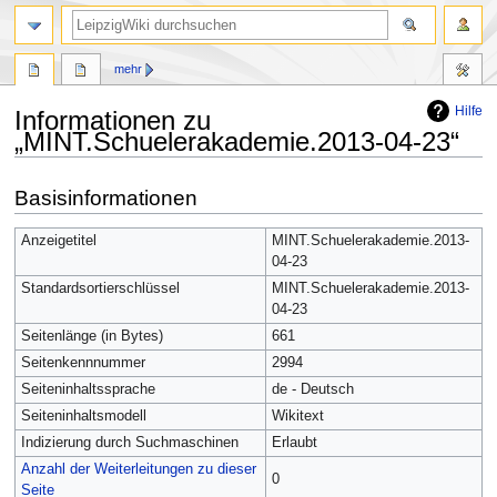
mehr
Hilfe
Informationen zu
„MINT.Schuelerakademie.2013-04-23“
Zur
Zur
Basisinformationen
Navigation
Suche
springen
springen
Anzeigetitel
MINT.Schuelerakademie.2013-
04-23
Standardsortierschlüssel
MINT.Schuelerakademie.2013-
04-23
Seitenlänge (in Bytes)
661
Seitenkennnummer
2994
Seiteninhaltssprache
de - Deutsch
Seiteninhaltsmodell
Wikitext
Indizierung durch Suchmaschinen
Erlaubt
Anzahl der Weiterleitungen zu dieser
0
Seite