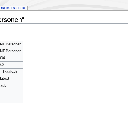
ersionsgeschichte
ersonen“
NT.Personen
NT.Personen
904
50
 - Deutsch
kitext
laubt