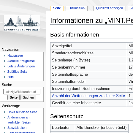
Seite
Diskussion
Quelltext anzeigen
V
Informationen zu „MINT.P
Zur
Zur
Basisinformationen
Navigation
Suche
springen
springen
Anzeigetitel
MI
Navigation
Standardsortierschlüssel
MI
Hauptseite
Seitenlänge (in Bytes)
1.
Aktuelle Ereignisse
Letzte Änderungen
Seitenkennnummer
17
Zufällige Seite
Seiteninhaltssprache
de
Hilfe
Seiteninhaltsmodell
Wi
Suche
Indizierung durch Suchmaschinen
Er
Anzahl der Weiterleitungen zu dieser Seite
1
Gezählt als eine Inhaltsseite
Ja
Werkzeuge
Links auf diese Seite
Seitenschutz
Änderungen an
verlinkten Seiten
Bearbeiten
Alle Benutzer (unbeschränkt)
Spezialseiten