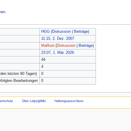
hen.
HGG
(
Diskussion
|
Beiträge
)
11:15, 2. Dez. 2007
MaRust
(
Diskussion
|
Beiträge
)
23:07, 1. Mär. 2026
44
4
 den letzten 90 Tagen)
0
erfolgten Bearbeitungen
0
tenschutz
Über LeipzigWiki
Haftungsausschluss